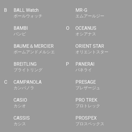
B
BALL Watch
MR-G
ボールウォッチ
エムアールジー
BAMBI
O
OCEANUS
バンビ
オシアナス
BAUME＆MERCIER
ORIENT STAR
ボームアンドメルシエ
オリエントスター
BREITLING
P
PANERAI
ブライトリング
パネライ
C
CAMPANOLA
PRESAGE
カンパノラ
プレザージュ
CASIO
PRO TREK
カシオ
プロトレック
CASSIS
PROSPEX
カシス
プロスペックス