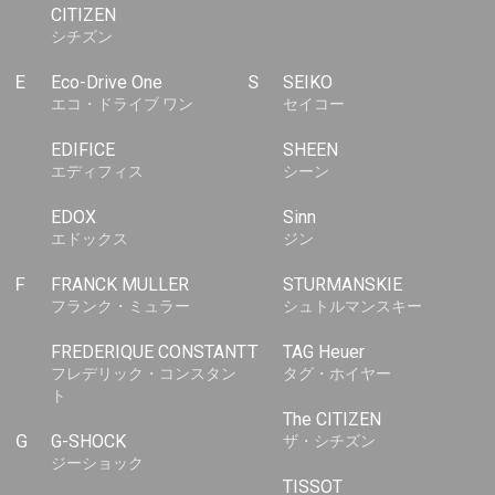
CITIZEN
シチズン
E
Eco-Drive One
S
SEIKO
エコ・ドライブ ワン
セイコー
EDIFICE
SHEEN
エディフィス
シーン
EDOX
Sinn
エドックス
ジン
F
FRANCK MULLER
STURMANSKIE
フランク・ミュラー
シュトルマンスキー
FREDERIQUE CONSTANT
T
TAG Heuer
フレデリック・コンスタン
タグ・ホイヤー
ト
The CITIZEN
G
G-SHOCK
ザ・シチズン
ジーショック
TISSOT