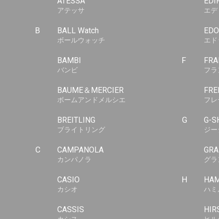
ATESSA
EDI
アテッサ
エデ
B
BALL Watch
EDO
ボールウォッチ
エド
BAMBI
F
FRA
バンビ
フラ
BAUME＆MERCIER
FRE
ボームアンドメルシエ
フレ
BREITLING
G
G-S
ブライトリング
ジー
C
CAMPANOLA
GRA
カンパノラ
グラ
CASIO
H
HAM
カシオ
ハミ
CASSIS
HIR