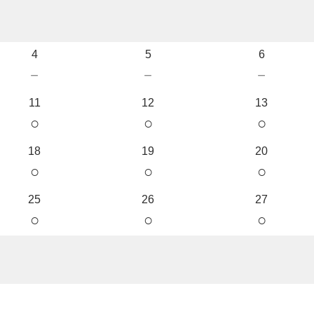
4
5
6
－
－
－
11
12
13
○
○
○
18
19
20
○
○
○
25
26
27
○
○
○