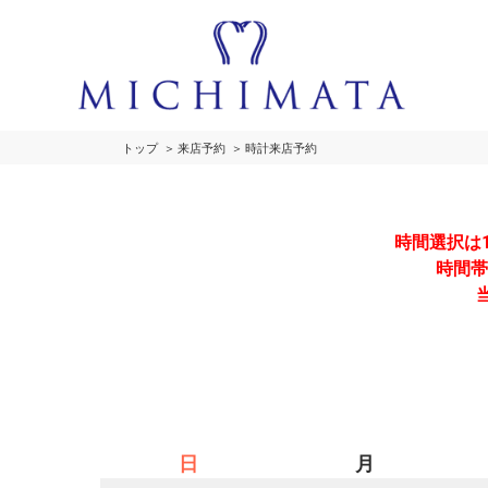
トップ
来店予約
時計来店予約
時間選択は
時間帯
日
月