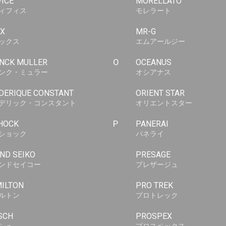
FICE
MORELLATO
ィフィス
モレラート
X
MR-G
ックス
エムアールジー
NCK MULLER
O
OCEANUS
ンク・ミュラー
オシアナス
DERIQUE CONSTANT
ORIENT STAR
デリック・コンスタント
オリエントスター
HOCK
P
PANERAI
ショック
パネライ
ND SEIKO
PRESAGE
ンドセイコー
プレザージュ
ILTON
PRO TREK
ルトン
プロトレック
SCH
PROSPEX