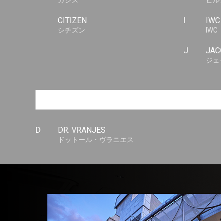
カシス
ヒル
CITIZEN
I
IWC
シチズン
IWC
J
JAC
ジェ
D
DR. VRANJES
ドットール・ヴラニエス