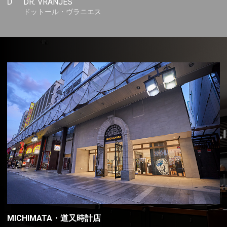
D
DR. VRANJES
ドットール・ヴラニエス
MICHIMATA・道又時計店