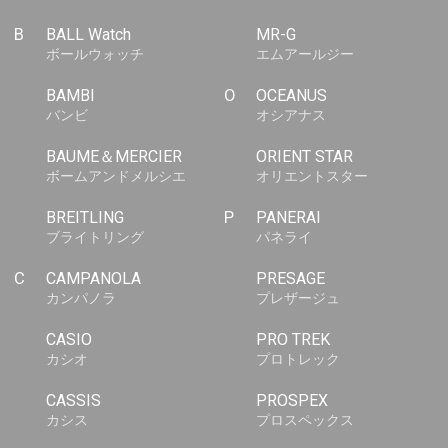
B
BALL Watch
MR-G
ボールウォッチ
エムアールジー
BAMBI
O
OCEANUS
バンビ
オシアナス
BAUME＆MERCIER
ORIENT STAR
ボームアンドメルシエ
オリエントスター
BREITLING
P
PANERAI
ブライトリング
パネライ
C
CAMPANOLA
PRESAGE
カンパノラ
プレザージュ
CASIO
PRO TREK
カシオ
プロトレック
CASSIS
PROSPEX
カシス
プロスペックス