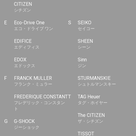
CITIZEN
シチズン
E
Eco-Drive One
S
SEIKO
エコ・ドライブ ワン
セイコー
EDIFICE
SHEEN
エディフィス
シーン
EDOX
Sinn
エドックス
ジン
F
FRANCK MULLER
STURMANSKIE
フランク・ミュラー
シュトルマンスキー
FREDERIQUE CONSTANT
T
TAG Heuer
フレデリック・コンスタン
タグ・ホイヤー
ト
The CITIZEN
G
G-SHOCK
ザ・シチズン
ジーショック
TISSOT