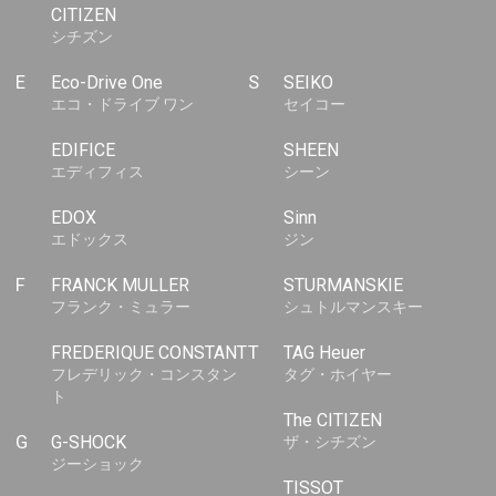
CITIZEN
シチズン
E
Eco-Drive One
S
SEIKO
エコ・ドライブ ワン
セイコー
EDIFICE
SHEEN
エディフィス
シーン
EDOX
Sinn
エドックス
ジン
F
FRANCK MULLER
STURMANSKIE
フランク・ミュラー
シュトルマンスキー
FREDERIQUE CONSTANT
T
TAG Heuer
フレデリック・コンスタン
タグ・ホイヤー
ト
The CITIZEN
G
G-SHOCK
ザ・シチズン
ジーショック
TISSOT