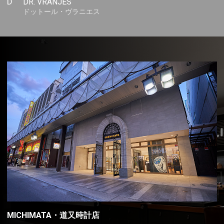
D
DR. VRANJES
ドットール・ヴラニエス
MICHIMATA・道又時計店