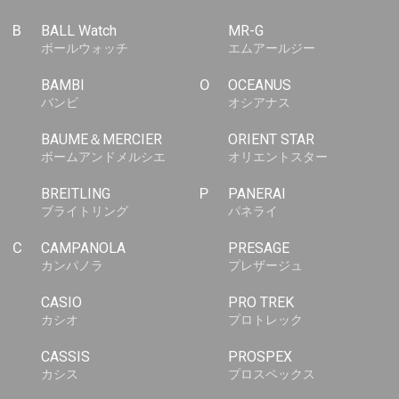
B
BALL Watch
MR-G
ボールウォッチ
エムアールジー
BAMBI
O
OCEANUS
バンビ
オシアナス
BAUME＆MERCIER
ORIENT STAR
ボームアンドメルシエ
オリエントスター
BREITLING
P
PANERAI
ブライトリング
パネライ
C
CAMPANOLA
PRESAGE
カンパノラ
プレザージュ
CASIO
PRO TREK
カシオ
プロトレック
CASSIS
PROSPEX
カシス
プロスペックス