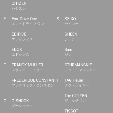
CITIZEN
シチズン
E
Eco-Drive One
S
SEIKO
エコ・ドライブ ワン
セイコー
EDIFICE
SHEEN
エディフィス
シーン
EDOX
Sinn
エドックス
ジン
F
FRANCK MULLER
STURMANSKIE
フランク・ミュラー
シュトルマンスキー
FREDERIQUE CONSTANT
T
TAG Heuer
フレデリック・コンスタン
タグ・ホイヤー
ト
The CITIZEN
G
G-SHOCK
ザ・シチズン
ジーショック
TISSOT