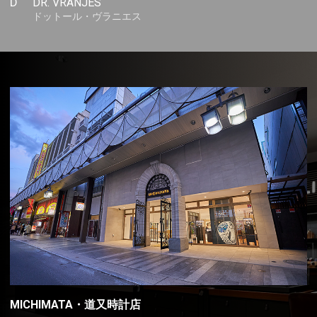
D
DR. VRANJES
ドットール・ヴラニエス
MICHIMATA・道又時計店