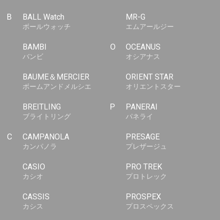
B
BALL Watch
MR-G
ボールウォッチ
エムアールジー
BAMBI
O
OCEANUS
バンビ
オシアナス
BAUME＆MERCIER
ORIENT STAR
ボームアンドメルシエ
オリエントスター
BREITLING
P
PANERAI
ブライトリング
パネライ
C
CAMPANOLA
PRESAGE
カンパノラ
プレザージュ
CASIO
PRO TREK
カシオ
プロトレック
CASSIS
PROSPEX
カシス
プロスペックス