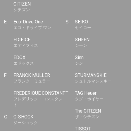
CITIZEN
シチズン
E
Eco-Drive One
S
SEIKO
エコ・ドライブ ワン
セイコー
EDIFICE
SHEEN
エディフィス
シーン
EDOX
Sinn
エドックス
ジン
F
FRANCK MULLER
STURMANSKIE
フランク・ミュラー
シュトルマンスキー
FREDERIQUE CONSTANT
T
TAG Heuer
フレデリック・コンスタン
タグ・ホイヤー
ト
The CITIZEN
G
G-SHOCK
ザ・シチズン
ジーショック
TISSOT