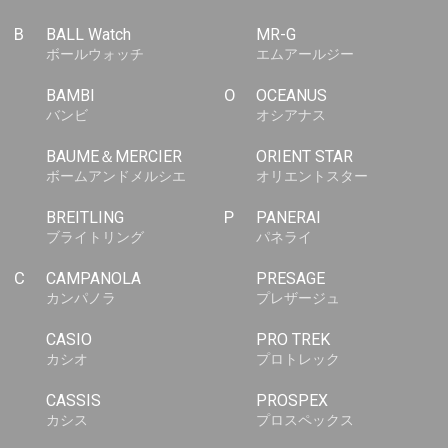
B
BALL Watch
MR-G
ボールウォッチ
エムアールジー
BAMBI
O
OCEANUS
バンビ
オシアナス
BAUME＆MERCIER
ORIENT STAR
ボームアンドメルシエ
オリエントスター
BREITLING
P
PANERAI
ブライトリング
パネライ
C
CAMPANOLA
PRESAGE
カンパノラ
プレザージュ
CASIO
PRO TREK
カシオ
プロトレック
CASSIS
PROSPEX
カシス
プロスペックス