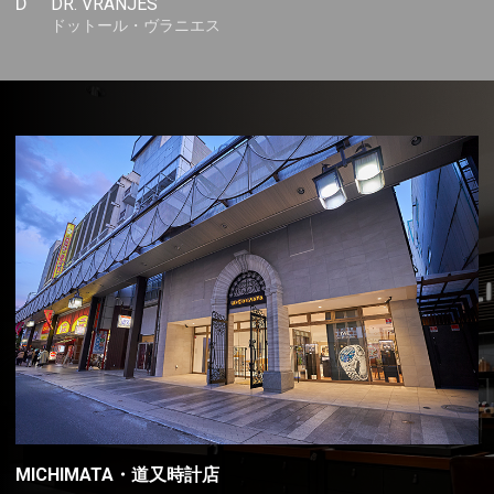
D
DR. VRANJES
ドットール・ヴラニエス
MICHIMATA・道又時計店