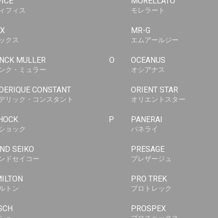
FICE
MORELLATO
ィフィス
モレラート
X
MR-G
ックス
エムアールジー
NCK MULLER
O
OCEANUS
ンク・ミュラー
オシアナス
DERIQUE CONSTANT
ORIENT STAR
デリック・コンスタント
オリエントスター
HOCK
P
PANERAI
ショック
パネライ
ND SEIKO
PRESAGE
ンドセイコー
プレザージュ
ILTON
PRO TREK
ルトン
プロトレック
SCH
PROSPEX