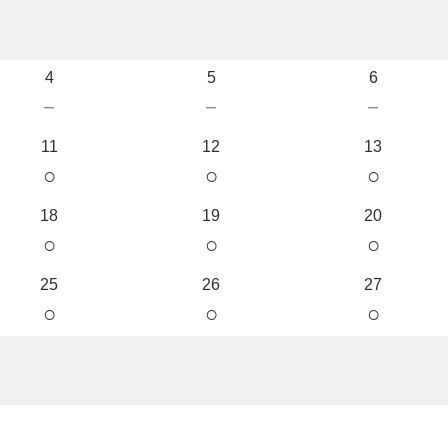
4
5
6
－
－
－
11
12
13
○
○
○
18
19
20
○
○
○
25
26
27
○
○
○