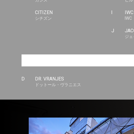
カシス
ヒル
CITIZEN
I
IWC
シチズン
IWC
J
JAC
ジェ
D
DR. VRANJES
ドットール・ヴラニエス