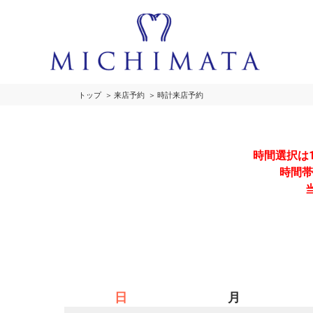
トップ
来店予約
時計来店予約
時間選択は
時間帯
日
月