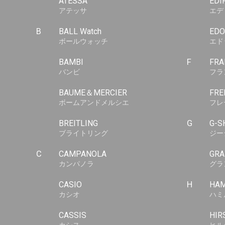
ATESSA
EDI
アテッサ
エデ
B
BALL Watch
EDO
ボールウォッチ
エド
BAMBI
F
FRA
バンビ
フラ
BAUME＆MERCIER
FRE
ボームアンドメルシエ
フレ
BREITLING
G
G-S
ブライトリング
ジー
C
CAMPANOLA
GRA
カンパノラ
グラ
CASIO
H
HAM
カシオ
ハミ
CASSIS
HIR