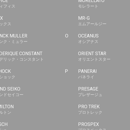
FICE
MORELLATO
ィフィス
モレラート
X
MR-G
ックス
エムアールジー
NCK MULLER
O
OCEANUS
ンク・ミュラー
オシアナス
DERIQUE CONSTANT
ORIENT STAR
デリック・コンスタント
オリエントスター
HOCK
P
PANERAI
ショック
パネライ
ND SEIKO
PRESAGE
ンドセイコー
プレザージュ
ILTON
PRO TREK
ルトン
プロトレック
SCH
PROSPEX