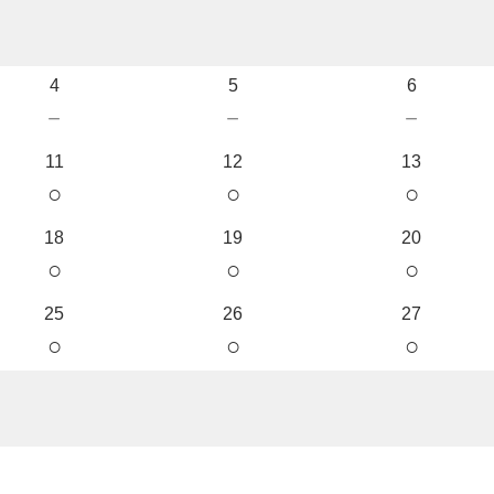
4
5
6
－
－
－
11
12
13
○
○
○
18
19
20
○
○
○
25
26
27
○
○
○