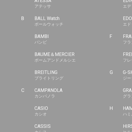
ATESSA
EDI
アテッサ
エデ
B
BALL Watch
EDO
ボールウォッチ
エド
BAMBI
F
FRA
バンビ
フラ
BAUME＆MERCIER
FRE
ボームアンドメルシエ
フレ
BREITLING
G
G-S
ブライトリング
ジー
C
CAMPANOLA
GRA
カンパノラ
グラ
CASIO
H
HAM
カシオ
ハミ
CASSIS
HIR