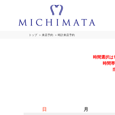
トップ
来店予約
時計来店予約
時間選択は
時間帯
日
月