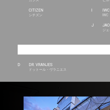
カシス
ヒル
CITIZEN
I
IWC
シチズン
IWC
J
JAC
ジェ
D
DR. VRANJES
ドットール・ヴラニエス