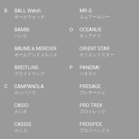
B
BALL Watch
MR-G
ボールウォッチ
エムアールジー
BAMBI
O
OCEANUS
バンビ
オシアナス
BAUME＆MERCIER
ORIENT STAR
ボームアンドメルシエ
オリエントスター
BREITLING
P
PANERAI
ブライトリング
パネライ
C
CAMPANOLA
PRESAGE
カンパノラ
プレザージュ
CASIO
PRO TREK
カシオ
プロトレック
CASSIS
PROSPEX
カシス
プロスペックス