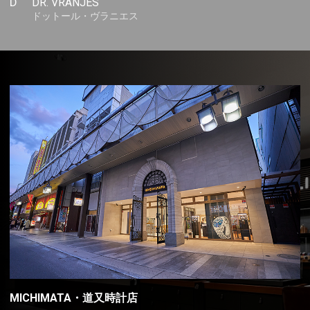
D
DR. VRANJES
ドットール・ヴラニエス
MICHIMATA・道又時計店