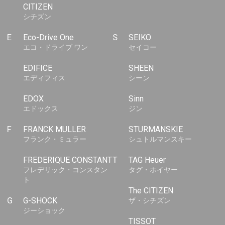
CITIZEN
シチズン
E
Eco-Drive One
S
SEIKO
エコ・ドライブ ワン
セイコー
EDIFICE
SHEEN
エディフィス
シーン
EDOX
Sinn
エドックス
ジン
F
FRANCK MULLER
STURMANSKIE
フランク・ミュラー
シュトルマンスキー
FREDERIQUE CONSTANT
T
TAG Heuer
フレデリック・コンスタン
タグ・ホイヤー
ト
The CITIZEN
G
G-SHOCK
ザ・シチズン
ジーショック
TISSOT