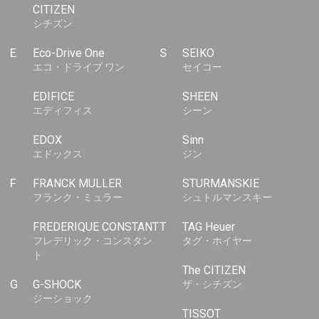
CITIZEN
シチズン
E
Eco-Drive One
S
SEIKO
エコ・ドライブ ワン
セイコー
EDIFICE
SHEEN
エディフィス
シーン
EDOX
Sinn
エドックス
ジン
F
FRANCK MULLER
STURMANSKIE
フランク・ミュラー
シュトルマンスキー
FREDERIQUE CONSTANT
T
TAG Heuer
フレデリック・コンスタン
タグ・ホイヤー
ト
The CITIZEN
G
G-SHOCK
ザ・シチズン
ジーショック
TISSOT