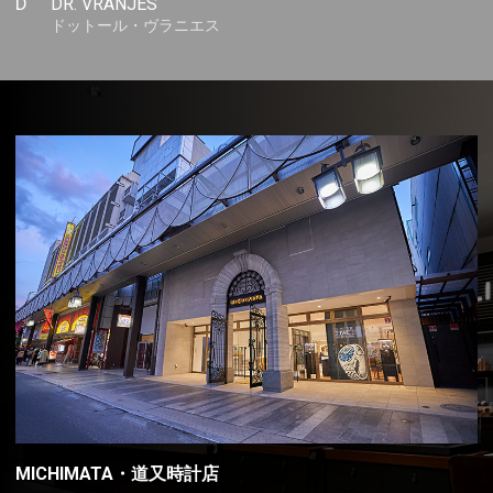
D
DR. VRANJES
ドットール・ヴラニエス
MICHIMATA・道又時計店