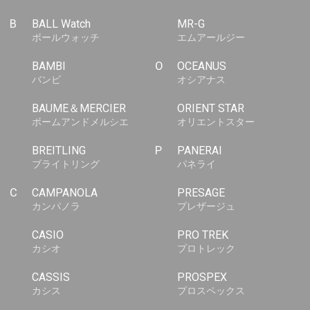
B
BALL Watch
MR-G
ボールウォッチ
エムアールジー
BAMBI
O
OCEANUS
バンビ
オシアナス
BAUME＆MERCIER
ORIENT STAR
ボームアンドメルシエ
オリエントスター
BREITLING
P
PANERAI
ブライトリング
パネライ
C
CAMPANOLA
PRESAGE
カンパノラ
プレザージュ
CASIO
PRO TREK
カシオ
プロトレック
CASSIS
PROSPEX
カシス
プロスペックス