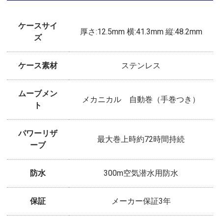
ケースサイ
厚さ:12.5mm 横:41.3mm 縦:48.2mm
ズ
ケース素材
ステンレス
ムーブメン
メカニカル 自動巻（手巻つき）
ト
パワーリザ
最大巻上時約72時間持続
ーブ
防水
300m空気潜水用防水
保証
メーカー保証3年