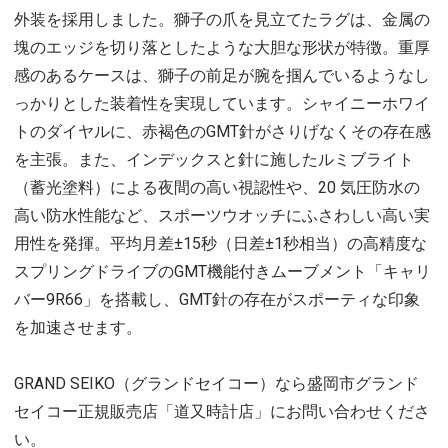
外装を採用しました。獅子の爪を見立てたラグは、金属の
塊のエッジを切り落としたような大胆な形状が特徴。重厚
感のあるケースは、獅子の前足が腕を掴んでいるようなし
っかりとした装着性を実現しています。シャイニーホワイ
トのダイヤルに、赤褐色のGMT針がさりげなくその存在感
を主張。また、インデックスと針に施したルミブライト
（蓄光塗料）による夜間の高い視認性や、20 気圧防水の
高い防水性能など、スポーツウオッチにふさわしい高い実
用性を発揮。平均月差±15秒（日差±1秒相当）の高精度な
スプリングドライブのGMT機能付きムーブメント「キャリ
バー9R66」を搭載し、GMT針の存在がスポーティな印象
を加速させます。
GRAND SEIKO（グランドセイコー）なら盛岡市グランド
セイコー正規販売店「道又時計店」にお問い合わせくださ
い。