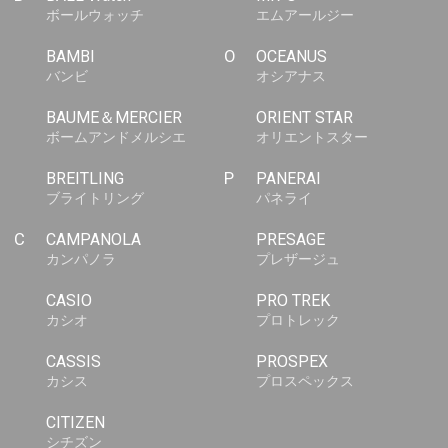
ボールウォッチ
エムアールジー
BAMBI
O
OCEANUS
バンビ
オシアナス
BAUME＆MERCIER
ORIENT STAR
ボームアンドメルシエ
オリエントスター
BREITLING
P
PANERAI
ブライトリング
パネライ
C
CAMPANOLA
PRESAGE
カンパノラ
プレザージュ
CASIO
PRO TREK
カシオ
プロトレック
CASSIS
PROSPEX
カシス
プロスペックス
CITIZEN
シチズン