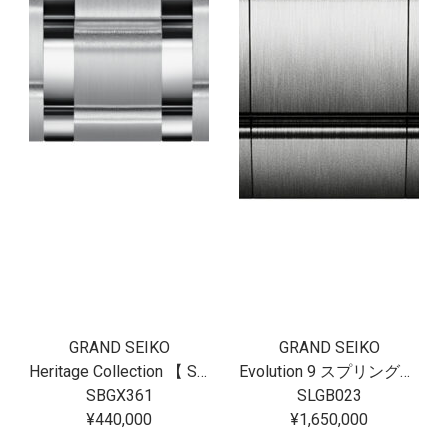
GRAND SEIKO
GRAND SEIKO
Heritage Collection 【 SBGX361 】
Evolution 9 スプリングドライブU.F.A. Ushio 300 Diver SLGB023
SBGX361
SLGB023
¥440,000
¥1,650,000