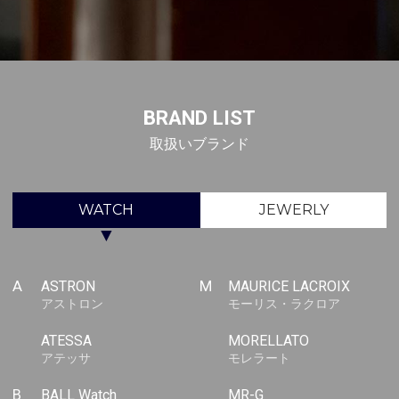
BRAND LIST
取扱いブランド
WATCH
JEWERLY
▼
A
ASTRON
M
MAURICE LACROIX
アストロン
モーリス・ラクロア
ATESSA
MORELLATO
アテッサ
モレラート
B
BALL Watch
MR-G