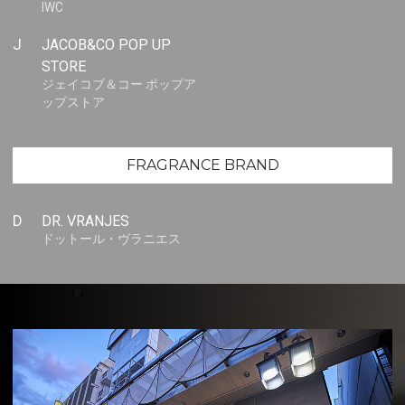
IWC
J
JACOB&CO POP UP
STORE
ジェイコブ＆コー ポップア
ップストア
FRAGRANCE BRAND
D
DR. VRANJES
ドットール・ヴラニエス