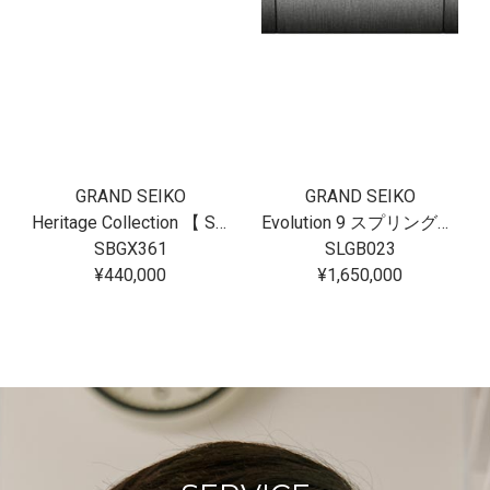
GRAND SEIKO
GRAND SEIKO
Heritage Collection 【 SBGX361 】
Evolution 9 スプリングドライブU.F.A. Ushio 300 Diver SLGB023
SBGX361
SLGB023
¥440,000
¥1,650,000