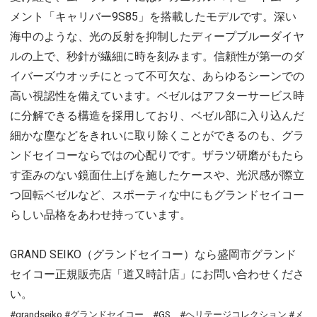
メント「キャリバー9S85」を搭載したモデルです。深い
海中のような、光の反射を抑制したディープブルーダイヤ
ルの上で、秒針が繊細に時を刻みます。信頼性が第一のダ
イバーズウオッチにとって不可欠な、あらゆるシーンでの
高い視認性を備えています。ベゼルはアフターサービス時
に分解できる構造を採用しており、ベゼル部に入り込んだ
細かな塵などをきれいに取り除くことができるのも、グラ
ンドセイコーならではの心配りです。ザラツ研磨がもたら
す歪みのない鏡面仕上げを施したケースや、光沢感が際立
つ回転ベゼルなど、スポーティな中にもグランドセイコー
らしい品格をあわせ持っています。
GRAND SEIKO（グランドセイコー）なら盛岡市グランド
セイコー正規販売店「道又時計店」にお問い合わせくださ
い。
#grandseiko #グランドセイコー #GS #ヘリテージコレクション #メ