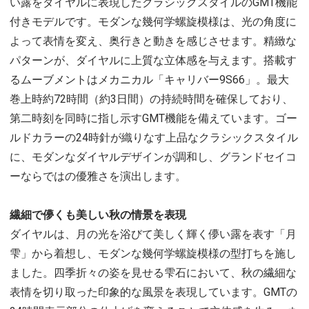
い露をダイヤルに表現したクラシックスタイルのGMT機能
付きモデルです。モダンな幾何学螺旋模様は、光の角度に
よって表情を変え、奥行きと動きを感じさせます。精緻な
パターンが、ダイヤルに上質な立体感を与えます。搭載す
るムーブメントはメカニカル「キャリバー9S66」。最大
巻上時約72時間（約3日間）の持続時間を確保しており、
第二時刻を同時に指し示すGMT機能を備えています。ゴー
ルドカラーの24時針が織りなす上品なクラシックスタイル
に、モダンなダイヤルデザインが調和し、グランドセイコ
ーならではの優雅さを演出します。
繊細で儚くも美しい秋の情景を表現
ダイヤルは、月の光を浴びて美しく輝く儚い露を表す「月
雫」から着想し、モダンな幾何学螺旋模様の型打ちを施し
ました。四季折々の姿を見せる雫石において、秋の繊細な
表情を切り取った印象的な風景を表現しています。GMTの