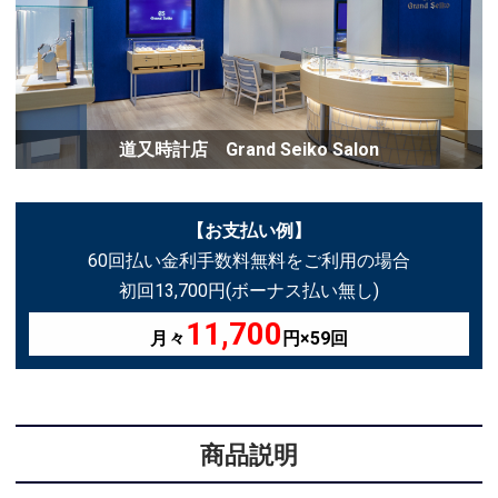
道又時計店 Grand Seiko Salon
【お支払い例】
60回払い金利手数料無料をご利用の場合
初回13,700円(ボーナス払い無し)
11,700
月々
円×59回
商品説明