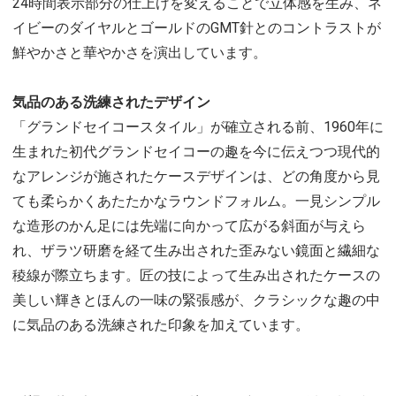
24時間表示部分の仕上げを変えることで立体感を生み、ネ
イビーのダイヤルとゴールドのGMT針とのコントラストが
鮮やかさと華やかさを演出しています。
気品のある洗練されたデザイン
「グランドセイコースタイル」が確立される前、1960年に
生まれた初代グランドセイコーの趣を今に伝えつつ現代的
なアレンジが施されたケースデザインは、どの角度から見
ても柔らかくあたたかなラウンドフォルム。一見シンプル
な造形のかん足には先端に向かって広がる斜面が与えら
れ、ザラツ研磨を経て生み出された歪みない鏡面と繊細な
稜線が際立ちます。匠の技によって生み出されたケースの
美しい輝きとほんの一味の緊張感が、クラシックな趣の中
に気品のある洗練された印象を加えています。