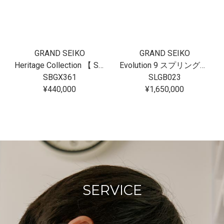
GRAND SEIKO
GRAND SEIKO
Heritage Collection 【 SBGX361 】
Evolution 9 スプリングドライブU.F.A. Ushio 300 Diver SLGB023
SBGX361
SLGB023
¥440,000
¥1,650,000
SERVICE