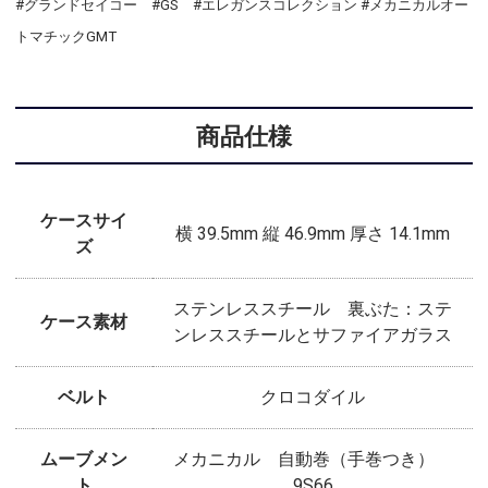
#グランドセイコー #GS #エレガンスコレクション #メカニカルオー
トマチックGMT
商品仕様
ケースサイ
横 39.5mm 縦 46.9mm 厚さ 14.1mm
ズ
ステンレススチール 裏ぶた：ステ
ケース素材
ンレススチールとサファイアガラス
ベルト
クロコダイル
ムーブメン
メカニカル 自動巻（手巻つき）
ト
9S66