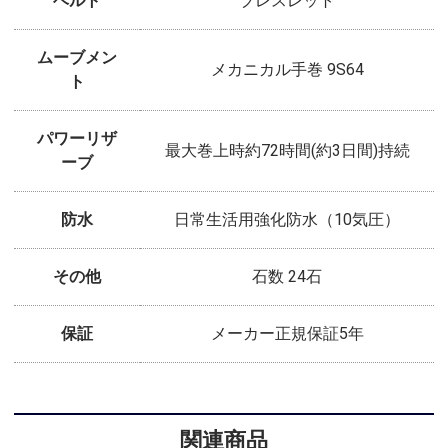
ベルト
ブレスレット
ムーブメン
メカニカル手巻 9S64
ト
パワーリザ
最大巻上時約72時間(約3日間)持続
ーブ
防水
日常生活用強化防水（10気圧）
その他
石数 24石
保証
メーカー正規保証5年
関連商品