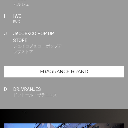
ヒルシュ
I
IWC
IWC
J
JACOB&CO POP UP
STORE
ジェイコブ＆コー ポップア
ップストア
FRAGRANCE BRAND
D
DR. VRANJES
ドットール・ヴラニエス