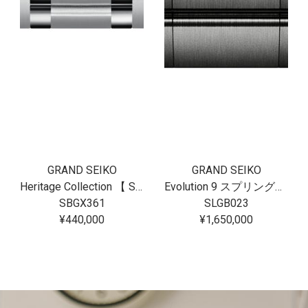
GRAND SEIKO
GRAND SEIKO
Heritage Collection 【 SBGX361 】
Evolution 9 スプリングドライブU.F.A. Ushio 300 Diver SLGB023
SBGX361
SLGB023
¥440,000
¥1,650,000