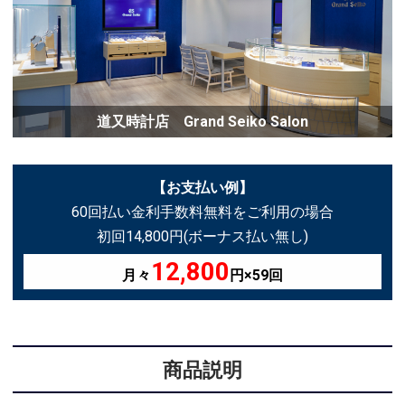
道又時計店 Grand Seiko Salon
【お支払い例】
60回払い金利手数料無料をご利用の場合
初回14,800円(ボーナス払い無し)
12,800
月々
円×59回
商品説明