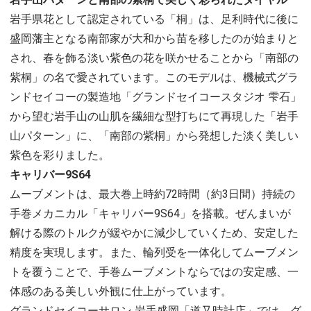
岩手県花として認定されている「桐」は、足利時代に後に
盛岡藩主となる南部家が大和から苗を移したのが始まりと
され、春を飾る淡い紫色の花を咲かせることから「南部の
紫桐」の名で愛されています。このモデルは、機械式グラ
ンドセイコーの製造地「グランドセイコースタジオ 雫石」
から望む岩手山の山肌を繊細な型打ちにて再現した「岩手
山パターン」に、「南部の紫桐」から発想した淡く美しい
紫色を彩りました。
キャリバー9S64
ムーブメントは、最大巻上時約72時間（約3日間）持続の
手巻メカニカル「キャリバー9S64」を搭載。ぜんまいが
解ける際のトルクが緩やかに減少していくため、安定した
精度を実現します。また、輪列受を一体化してムーブメン
トを覆うことで、手巻ムーブメントならではの安定感、一
体感のある美しい外観に仕上がっています。
グランドセイコーサロン 岩手盛岡「道又時計店」では、グ