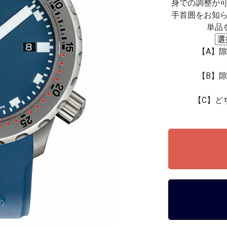
身での調整が
手首囲をお知
単品
【A】隙
【B】隙
【C】どち