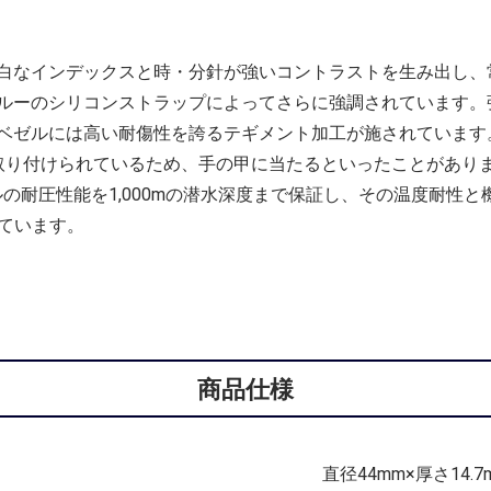
っ白なインデックスと時・分針が強いコントラストを生み出し、常
ルーのシリコンストラップによってさらに強調されています。
ベゼルには高い耐傷性を誇るテギメント加工が施されています
取り付けられているため、手の甲に当たるといったことがあり
ルの耐圧性能を1,000mの潜水深度まで保証し、その温度耐性と
しています。
商品仕様
直径44mm×厚さ14.7