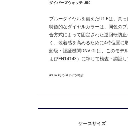
ダイバーズウォッチ U50
ブルーダイヤルを備えたU1.Bは、真
特徴的なダイヤルカラーは、同色のブ
合方式によって固定された逆回転防止
く、装着感を高めるために4時位置に
船級・認証機関DNV GLは、このモデ
よびEN14143）に準じて検査・認証
#Sinn #ジン#ドイツ時計
ケースサイズ