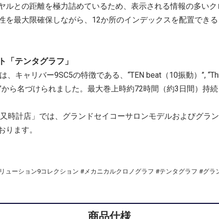
ヤルとの距離を極力詰めているため、表示される情報の多いク
性を最大限確保しながら、12か所のインデックスを配置できる
ト「テンタグラフ」
キャリバー9SC5の特徴である、“TEN beat（10振動）”, “Thre
onoGRAPH”から名づけられました。最大巻上時約72時間（約3日間）
道又時計店」では、グランドセイコーサロンモデルおよびグラ
おります。
S #エボリューション9コレクション #メカニカルクロノグラフ #テンタグラフ 
商品仕様