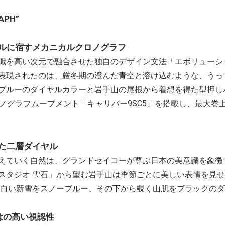
PH”
ルに宿すメカニカルクロノグラフ
識を高い次元で融合させた独自のデザイン文法「エボリューシ
表現されたのは、厳冬期の澄んだ青空と溶け込むような、うっ
ブルーのダイヤルカラーと岩手山の尾根から着想を得た型押し
ノグラフムーブメント「キャリバー9SC5」を搭載し、最大巻上
た二層ダイヤル
えていく自然は、グランドセイコーが尊ぶ日本の美意識を象徴
スタジオ 雫石」から望む岩手山は季節ごとに美しい表情を見
青白い新雪をスノーブルー、その下から覗く山肌をブラックの
はの高い視認性