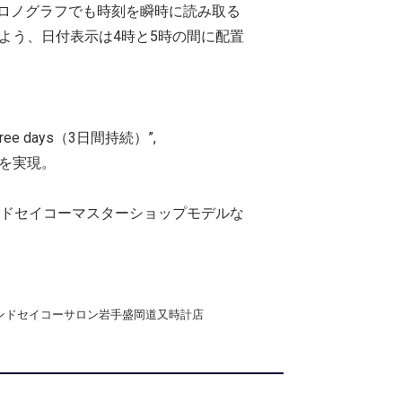
ロノグラフでも時刻を瞬時に読み取る
よう、日付表示は4時と5時の間に配置
e days（3日間持続）”,
持続を実現。
ンドセイコーマスターショップモデルな
#グランドセイコーサロン岩手盛岡道又時計店