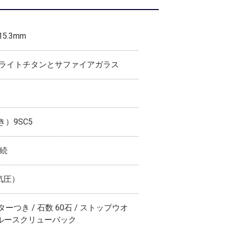
15.3mm
ブライトチタンとサファイアガラス
）9SC5
持続
気圧）
つき / 石数 60石 / ストップウオ
スルースクリューバック