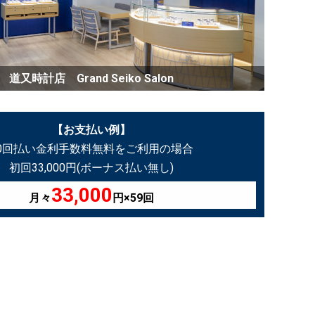
道又時計店 Grand Seiko Salon
【お支払い例】
60回払い金利手数料無料をご利用の場合
初回33,000円(ボーナス払い無し)
33,000
月々
円×59回