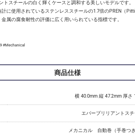
ントスチールの白く輝くケースと調和する美しいモデルです。
れているステンレススチールの1.7倍のPREN（Pitting Resista
は、金属の腐食耐性の評価に広く用いられている指標です。
echanical
商品仕様
横 40.0mm 縦 47.2mm 厚さ 
エバーブリリアントスチ
メカニカル 自動巻（手巻つき）