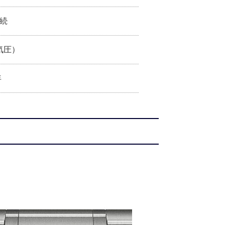
持続
気圧）
年