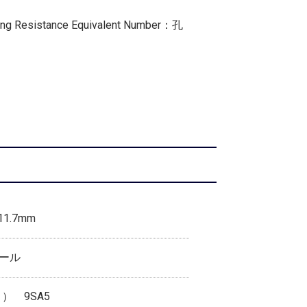
nce Equivalent Number：孔
11.7mm
ール
 9SA5