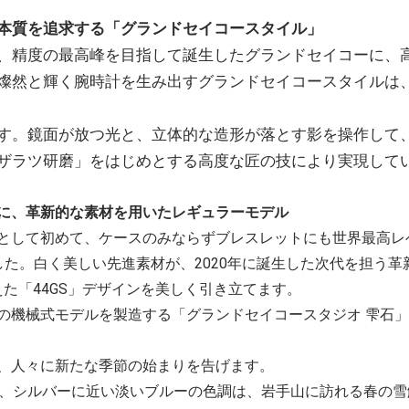
本質を追求する「グランドセイコースタイル」
、精度の最高峰を目指して誕生したグランドセイコーに、
然と輝く腕時計を生み出すグランドセイコースタイルは、1
す。鏡面が放つ光と、立体的な造形が落とす影を操作して
ザラツ研磨」をはじめとする高度な匠の技により実現して
に、革新的な素材を用いたレギュラーモデル
として初めて、ケースのみならずブレスレットにも世界最高レ
した。白く美しい先進素材が、2020年に誕生した次代を担う
えた「44GS」デザインを美しく引き立てます。
の機械式モデルを製造する「グランドセイコースタジオ 雫石
、人々に新たな季節の始まりを告げます。
影と、シルバーに近い淡いブルーの色調は、岩手山に訪れる春の