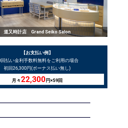
道又時計店 Grand Seiko Salon
【お支払い例】
60回払い金利手数料無料をご利用の場合
初回26,300円(ボーナス払い無し)
22,300
月々
円×59回