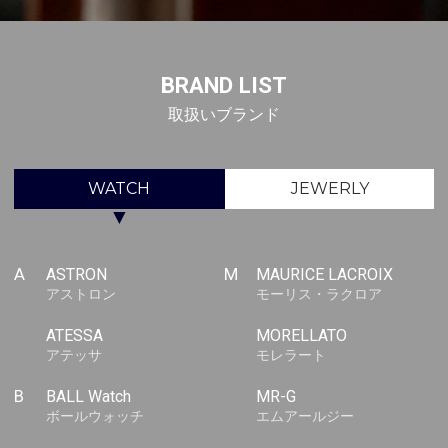
BRAND LIST
取扱いブランド
WATCH
JEWERLY
▼
A
ASTRON
M
MAURICE LACROIX
アストロン
モーリス・ラクロア
ATESSA
MORELLATO
アテッサ
モレラート
B
BALL Watch
MR-G
ボールウォッチ
エムアールジー