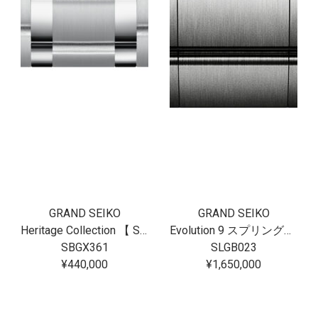
GRAND SEIKO
GRAND SEIKO
Heritage Collection 【 SBGX361 】
Evolution 9 スプリングドライブU.F.A. Ushio 300 Diver SLGB023
SBGX361
SLGB023
¥440,000
¥1,650,000