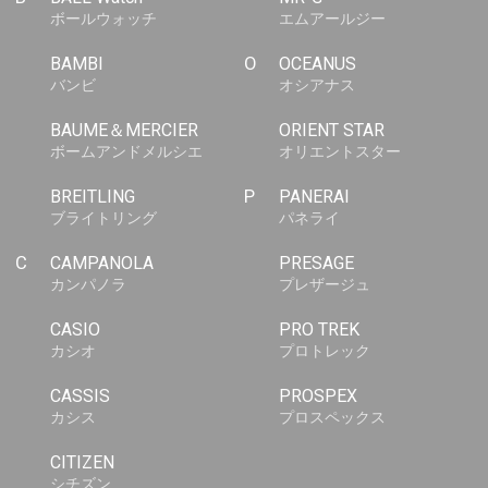
ボールウォッチ
エムアールジー
BAMBI
O
OCEANUS
バンビ
オシアナス
BAUME＆MERCIER
ORIENT STAR
ボームアンドメルシエ
オリエントスター
BREITLING
P
PANERAI
ブライトリング
パネライ
C
CAMPANOLA
PRESAGE
カンパノラ
プレザージュ
CASIO
PRO TREK
カシオ
プロトレック
CASSIS
PROSPEX
カシス
プロスペックス
CITIZEN
シチズン