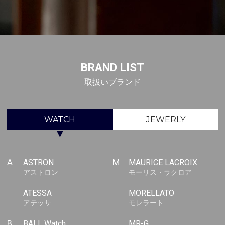
BRAND LIST
取扱いブランド
WATCH
JEWERLY
▼
A
ASTRON
M
MAURICE LACROIX
アストロン
モーリス・ラクロア
ATESSA
MORELLATO
アテッサ
モレラート
B
BALL Watch
MR-G