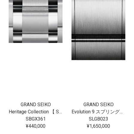
GRAND SEIKO
GRAND SEIKO
Heritage Collection 【 SBGX361 】
Evolution 9 スプリングドライブU.F.A. Ushio 300 Diver SLGB023
SBGX361
SLGB023
¥440,000
¥1,650,000