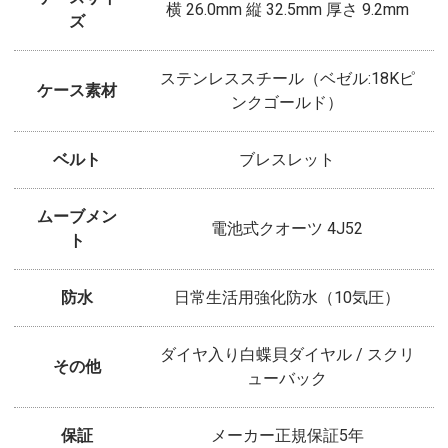
横 26.0mm 縦 32.5mm 厚さ 9.2mm
ズ
ステンレススチール（ベゼル:18Kピ
ケース素材
ンクゴールド）
ベルト
ブレスレット
ムーブメン
電池式クオーツ 4J52
ト
防水
日常生活用強化防水（10気圧）
ダイヤ入り白蝶貝ダイヤル / スクリ
その他
ューバック
保証
メーカー正規保証5年