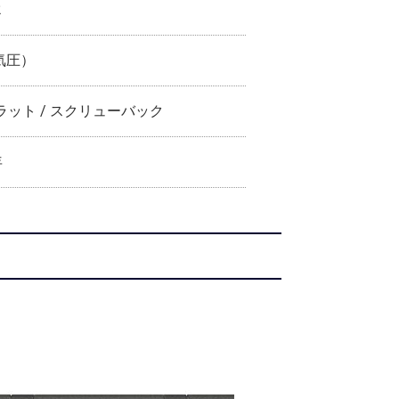
2
気圧）
ラット / スクリューバック
年