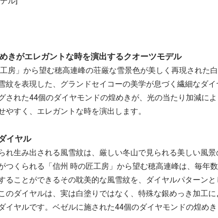
デル]
煌めきがエレガントな時を演出するクオーツモデル
匠工房」から望む穂高連峰の荘厳な雪景色が美しく再現された
雪紋を表現した、グランドセイコーの美学が息づく繊細なダイ
グされた44個のダイヤモンドの煌めきが、光の当たり加減に
せやすく、エレガントな時を演出します。
ダイヤル
られ生み出される風雪紋は、厳しい冬山で見られる美しい風景
がつくられる「信州 時の匠工房」から望む穂高連峰は、毎年
することができるその耽美的な風雪紋を、ダイヤルパターンと
このダイヤルは、実は白塗りではなく、特殊な銀めっき加工に
ダイヤルです。ベゼルに施された44個のダイヤモンドの煌め