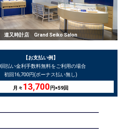
道又時計店 Grand Seiko Salon
【お支払い例】
60回払い金利手数料無料をご利用の場合
初回16,700円(ボーナス払い無し)
13,700
月々
円×59回