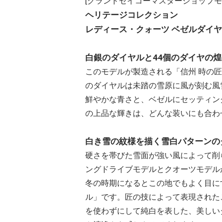
[グランドセイコーマスターショップモ
ヘリテージコレクション
レディース・クォーツ ベゼルダイヤ
白銀のダイヤルと44個のダイヤの
このモデルが製造される「信州 時の
のダイヤルは未踏の雪原に風が刻む風
鮮やかな青さと、ベゼルにセッティン
の上品な輝きは、どんな装いにも合わ
白き雪の紋様を描く雪白パターンの
硬さを帯びた雪面が強い風によって削
ングドライブモデルとクオーツモデル
冬の時期になるとこの地でもよく目に
ル」です。匠の技によって表現された
を使わずにして純白を表した、美しい