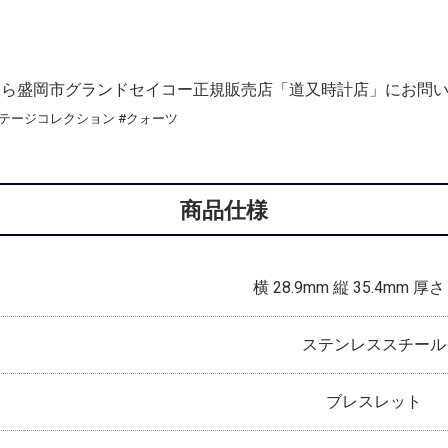
コー）なら盛岡市グランドセイコー正規販売店「道又時計店」にお問
#ヘリテージコレクション #クォーツ
商品仕様
横 28.9mm 縦 35.4mm 厚さ
ステンレススチール
ブレスレット