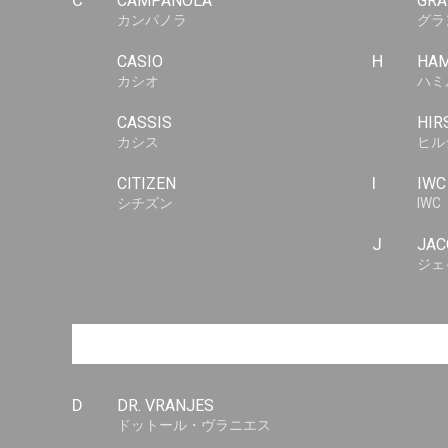
C
CAMPANOLA
GRA
カンパノラ
グラ
CASIO
H
HAM
カシオ
ハミ
CASSIS
HIR
カシス
ヒル
CITIZEN
I
IWC
シチズン
IWC
J
JAC
ジェ
D
DR. VRANJES
ドットール・ヴラニエス