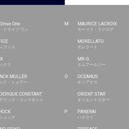
-Drive One
M
MAURICE LACROIX
・ドライブ ワン
モーリス・ラクロア
FICE
MORELLATO
ィフィス
モレラート
X
MR-G
ックス
エムアールジー
NCK MULLER
O
OCEANUS
ンク・ミュラー
オシアナス
DERIQUE CONSTANT
ORIENT STAR
デリック・コンスタント
オリエントスター
HOCK
P
PANERAI
ショック
パネライ