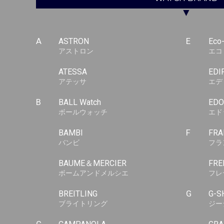
▼
A
ASTRON
E
Eco
アストロン
エコ
ATESSA
EDI
アテッサ
エデ
B
BALL Watch
EDO
ボールウォッチ
エド
BAMBI
F
FRA
バンビ
フラ
BAUME＆MERCIER
FRE
ボームアンドメルシエ
フレ
BREITLING
G
G-S
ブライトリング
ジー