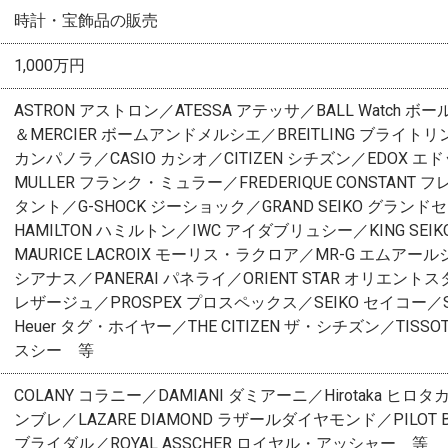
時計・宝飾品の販売
1,000万円
ASTRON アストロン／ATESSA アテッサ／BALL Watch ボ
＆MERCIER ボームアンドメルシエ／BREITLING ブライトリ
カンパノラ／CASIO カシオ／CITIZEN シチズン／EDOX エド
MULLER フランク・ミュラー／FREDERIQUE CONSTANT
タント／G-SHOCK ジーショック／GRAND SEIKO グラン
HAMILTON ハミルトン／IWC アイダブリュシー／KING SE
MAURICE LACROIX モーリス・ラクロア／MR-G エムアール
シアナス／PANERAI パネライ／ORIENT STAR オリエントスタ
レザージュ／PROSPEX プロスペックス／SEIKO セイコー／Si
Heuer タグ・ホイヤー／THE CITIZEN ザ・シチズン／TISS
スシー 等
COLANY コラニー／DAMIANI ダミアーニ／Hirotaka ヒロタカ
ンブレ／LAZARE DIAMOND ラザールダイヤモンド／PILOT 
ブライダル／ROYAL ASSCHER ロイヤル・アッシャー 等