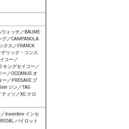
ールウォッチ／BAUME
ング／CAMPANOLA
ックス／FRANCK
 フレデリック・コンス
ドセイコー／
IKO キングセイコー／
ジー／OCEANUS オ
ー／PRESAGE プ
nn ジン／TAG
OT ティソ／XC クロ
／insembre インセ
BRIDAL パイロット