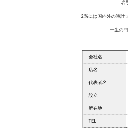
岩
2階には国内外の時計
一生の門
会社名
店名
代表者名
設立
所在地
TEL