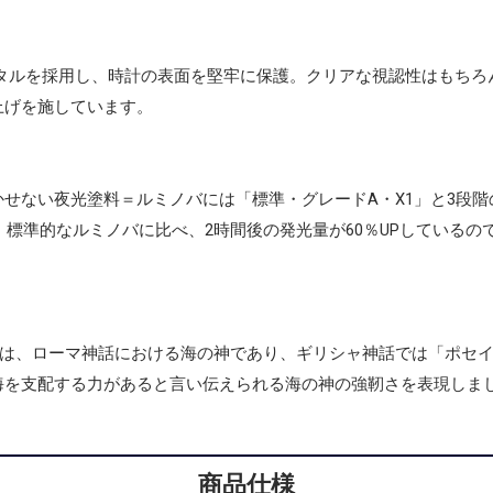
スタルを採用し、時計の表面を堅牢に保護。クリアな視認性はもちろ
上げを施しています。
せない夜光塗料＝ルミノバには「標準・グレードA・X1」と3段
。標準的なルミノバに比べ、2時間後の発光量が60％UPしている
”は、ローマ神話における海の神であり、ギリシャ神話では「ポセ
海を支配する力があると言い伝えられる海の神の強靭さを表現しま
商品仕様