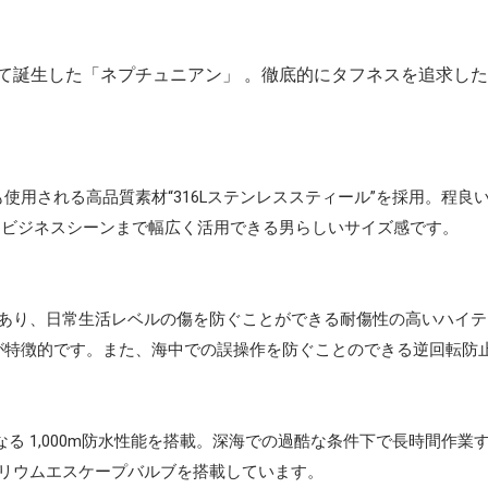
て誕生した「ネプチュニアン」 。徹底的にタフネスを追求し
使用される高品質素材“316Lステンレススティール”を採用。程
らビジネスシーンまで幅広く活用できる男らしいサイズ感です。
があり、日常生活レベルの傷を防ぐことができる耐傷性の高いハイ
が特徴的です。また、海中での誤操作を防ぐことのできる逆回転防
なる 1,000m防水性能を搭載。深海での過酷な条件下で長時間作
ヘリウムエスケープバルブを搭載しています。