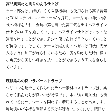
高品質素材と拘りのある仕上げ
ケース部分は、錆びにくく医療機器にも使用される高品質素
材“316Lステンレススティール”を採用。単一方向に細かい線
状の模様を入れ、金属の落ち着いた雰囲気を出すヘアライン
仕上げの加工を施しています。ヘアライン仕上げはマットな
質感を出すことができ、多少の傷であれば目立ちにくいこと
が特徴です。そして、ケースは縦方向・ベゼルは円状に光が
入るように加工が施されているため、腕を動かした時に様々
な角度から美しい輝きを放つことができるよう工夫を凝らし
ています。
腕馴染みの良いラバーストラップ
シリコンを配合して作られたラバー素材のストラップは、柔
らかく肌あたりが良いのが特徴です。水に強く耐久性にも優
れているため、シーンを問わずに着用することが出来ます。
尾錠側のバネ棒を調節する穴は4段階になっており、腕回り