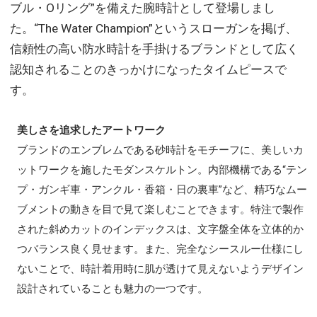
ブル・Oリング”を備えた腕時計として登場しまし
た。“The Water Champion”というスローガンを掲げ、
信頼性の高い防水時計を手掛けるブランドとして広く
認知されることのきっかけになったタイムピースで
す。
美しさを追求したアートワーク
ブランドのエンブレムである砂時計をモチーフに、美しいカ
ットワークを施したモダンスケルトン。内部機構である“テン
プ・ガンギ車・アンクル・香箱・日の裏車”など、精巧なムー
ブメントの動きを目で見て楽しむことできます。特注で製作
された斜めカットのインデックスは、文字盤全体を立体的か
つバランス良く見せます。また、完全なシースルー仕様にし
ないことで、時計着用時に肌が透けて見えないようデザイン
設計されていることも魅力の一つです。