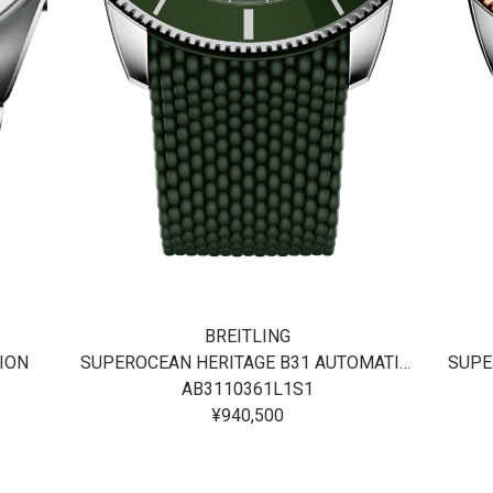
BREITLING
ION
SUPEROCEAN HERITAGE B31 AUTOMATIC 40
AB3110361L1S1
¥940,500