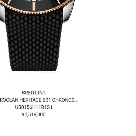
BREITLING
BREI
SUPEROCEAN HERITAGE B01 CHRONOGRAPH 42
UB0156H11B1S1
AB0156
¥1,518,000
¥1,37