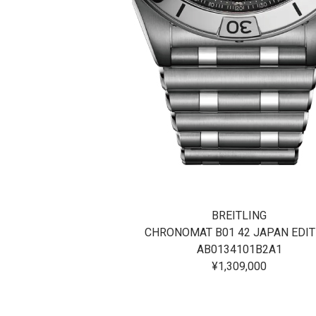
ITLING
BREITLING
AT B01 42
CHRONOMAT B01 42 JAPAN EDIT
4101K1S1
AB0134101B2A1
43,000
¥1,309,000