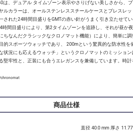
T 40は、デュアル タイムゾーン表示やさりげない美しさから
ヤルカラーは、オールステンレススチールケースとブレスレッ
された24時間目盛りをGMTの赤い針がうまく引き立たせてい
の24時間目盛りにより、第2タイムゾーンを追跡し、それが昼
にちなんだクラシックなクロノマット機能）により、簡単に調整で
的スポーツウォッチであり、 200mという驚異的な防水性を備え
な状況にも応えるウォッチ」というクロノマットのミッション
る堅牢性と、正装にも合うエレガンスを兼備しています。時計
hronomat
商品仕様
直径 40.0 mm 厚さ 11.7