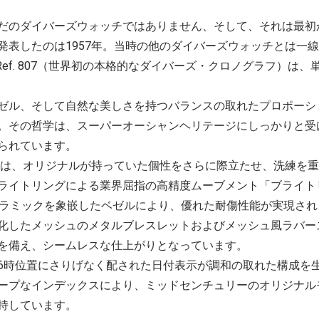
だのダイバーズウォッチではありません、そして、それは最初
発表したのは1957年。当時の他のダイバーズウォッチとは一
ル）とRef. 807（世界初の本格的なダイバーズ・クロノグラフ）
ゼル、そして自然な美しさを持つバランスの取れたプロポーシ
。その哲学は、スーパーオーシャンヘリテージにしっかりと受け
られています。
ジは、オリジナルが持っていた個性をさらに際立たせ、洗練を
ライトリングによる業界屈指の高精度ムーブメント「ブライト
セラミックを象嵌したベゼルにより、優れた耐傷性能が実現さ
化したメッシュのメタルブレスレットおよびメッシュ風ラバー
を備え、シームレスな仕上がりとなっています。
6時位置にさりげなく配された日付表示が調和の取れた構成を
ープなインデックスにより、ミッドセンチュリーのオリジナル
持しています。