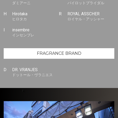
ダミアーニ
パイロットブライダル
H
Hirotaka
R
ROYAL ASSCHER
ヒロタカ
ロイヤル・アッシャー
I
insembre
インセンブレ
FRAGRANCE BRAND
D
DR. VRANJES
ドットール・ヴラニエス