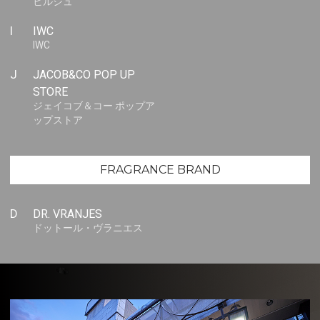
ヒルシュ
I
IWC
IWC
J
JACOB&CO POP UP
STORE
ジェイコブ＆コー ポップア
ップストア
FRAGRANCE BRAND
D
DR. VRANJES
ドットール・ヴラニエス