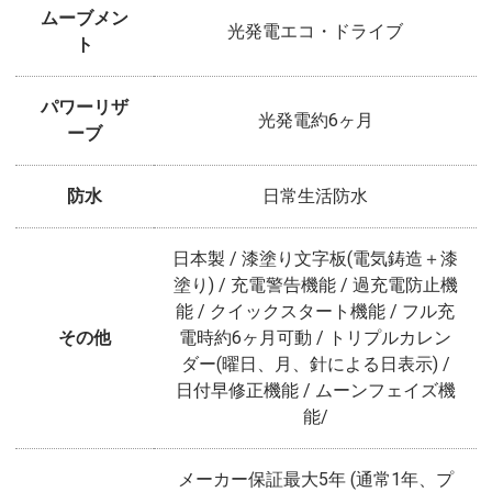
ムーブメン
光発電エコ・ドライブ
ト
パワーリザ
光発電約6ヶ月
ーブ
防水
日常生活防水
日本製 / 漆塗り文字板(電気鋳造＋漆
塗り) / 充電警告機能 / 過充電防止機
能 / クイックスタート機能 / フル充
その他
電時約6ヶ月可動 / トリプルカレン
ダー(曜日、月、針による日表示) /
日付早修正機能 / ムーンフェイズ機
能/
メーカー保証最大5年 (通常1年、プ