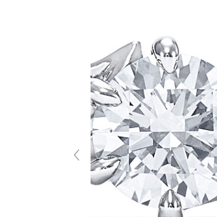
 ASSCHER
ブライダルコレクション エンゲージペンダント
A203
3,200