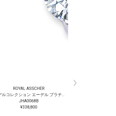
ROYAL ASSCHER
ROYAL 
エーデルコレクション エーデル プラチナ ダイヤモンドピアス
JHA0068B
JHA0
¥338,800
¥187