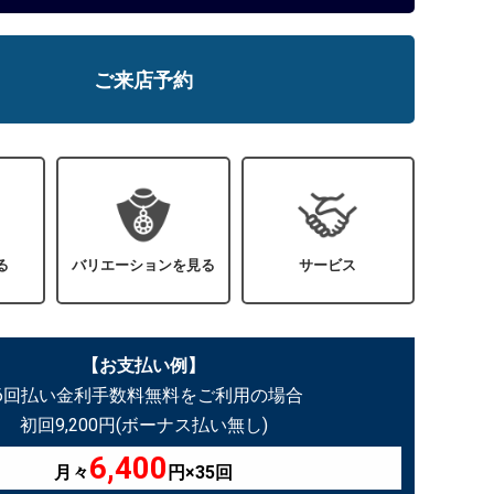
ご来店予約
る
バリエーションを見る
サービス
【お支払い例】
36回払い金利手数料無料をご利用の場合
初回9,200円(ボーナス払い無し)
6,400
月々
円×35回