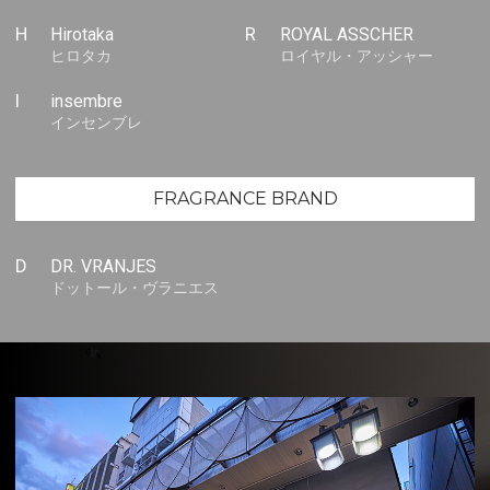
H
Hirotaka
R
ROYAL ASSCHER
ヒロタカ
ロイヤル・アッシャー
I
insembre
インセンブレ
FRAGRANCE BRAND
D
DR. VRANJES
ドットール・ヴラニエス