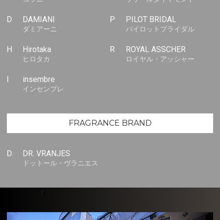
D
DAMIANI
P
PILOT BRIDAL
ダミアーニ
パイロットブライダル
H
Hirotaka
R
ROYAL ASSCHER
ヒロタカ
ロイヤル・アッシャー
I
insembre
インセンブレ
FRAGRANCE BRAND
D
DR. VRANJES
ドットール・ヴラニエス