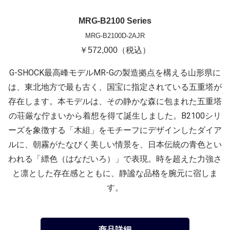
MRG-B2100 Series
MRG-B2100D-2AJR
￥572,000（税込）
G-SHOCK最高峰モデルMR-Gの製造拠点を構える山形県に
は、東北地方で最も古く、国宝に指定されている五重塔が
存在します。本モデルは、その静かな森に包まれた五重塔
の荘厳な佇まいから着想を得て誕生しました。B2100シリ
ーズを象徴する「木組」をモチーフにデザインしたダイア
ルに、朝霧がたなびく美しい情景を、日本伝統の青色とい
われる「縹色（はなだいろ）」で表現。時を超えた力強さ
と凛とした存在感とともに、静謐な品格を腕元に宿しま
す。
商品詳細