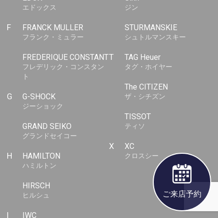
エドックス
ジン
F
FRANCK MULLER
STURMANSKIE
フランク・ミュラー
シュトルマンスキー
FREDERIQUE CONSTANT
T
TAG Heuer
フレデリック・コンスタン
タグ・ホイヤー
ト
The CITIZEN
G
G-SHOCK
ザ・シチズン
ジーショック
TISSOT
GRAND SEIKO
ティソ
グランドセイコー
X
XC
H
HAMILTON
クロスシー
ハミルトン
HIRSCH
ご来店予約
ヒルシュ
I
IWC