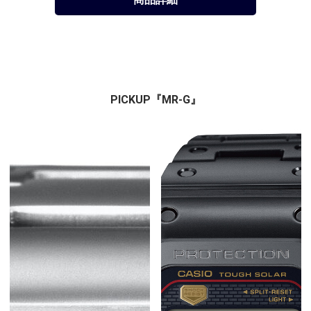
PICKUP『MR-G』