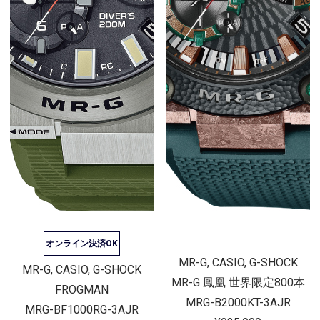
オンライン決済OK
MR-G, CASIO, G-SHOCK
MR-G, CASIO, G-SHOCK
MR-G 鳳凰 世界限定800本
FROGMAN
MRG-B2000KT-3AJR
MRG-BF1000RG-3AJR