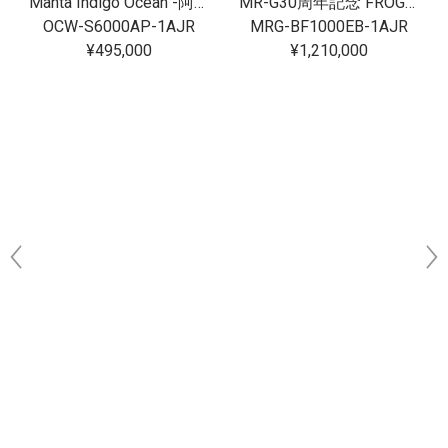
Manta Indigo Ocean -阿波藍-
MR-G30周年記念 FROGMAN[完売]
OCW-S6000AP-1AJR
MRG-BF1000EB-1AJR
¥495,000
¥1,210,000