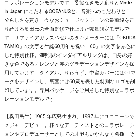
コラボレーションモデルです。妥協なきモノ創りとMade
in Japan にこだわるOCEANUSと、音楽へのこだわりと自
分らしさを貫き、今なおミュージックシーンの最前線を走
り続ける奥田氏の全面監修で仕上げた数量限定モデルで
す。サファイアガラスベゼルのタキメーターには「OKUDA
TAMIO」の文字と生誕60周年を祝い「60」の文字を赤色に
した特別仕様。9時側のインダイアルリングは、自身の好
きな色であるオレンジと赤のグラデーションデザインを採
用しています。ダイアル、りゅうず、中留カバーにはOTマ
ークをデザインし、裏蓋には60歳を表した特別なロゴを刻
印しています。専用パッケージをご用意した特別なコラボ
レーションモデルです。
【奥田民生】1965 年広島生まれ。1987 年にユニコーンで
メジャーデビュー。様々なアーティストとのコラボレーシ
ョンやプロデューサーとしての才能もいかんなく発揮。そ