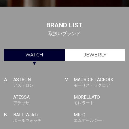
BRAND LIST
取扱いブランド
WATCH
JEWERLY
▼
A
ASTRON
M
MAURICE LACROIX
アストロン
モーリス・ラクロア
ATESSA
MORELLATO
アテッサ
モレラート
B
BALL Watch
MR-G
ボールウォッチ
エムアールジー