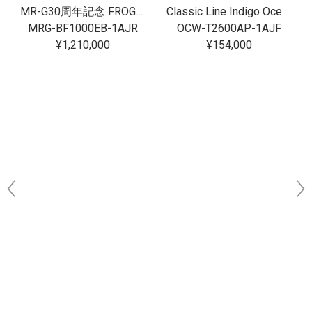
MR-G30周年記念 FROGMAN[完売]
Classic Line Indigo Ocean -阿波藍-
MRG-BF1000EB-1AJR
OCW-T2600AP-1AJF
¥1,210,000
¥154,000