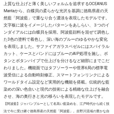
上質な仕上げと薄く美しいフォルムを追求するOCEANUS
Mantaから、白蝶貝の柔らかな光沢を基調に徳島県産の天
然藍「阿波藍」で重なり合う濃淡を表現したモデルです。
文字板に波をイメージしたパターンをあしらい、３つのイ
ンダイアルには白蝶貝を採用。阿波藍顔料を混ぜて調色し
た3色の塗料で着色し、深い海のブルーのゆるやかな変化
を表現しました。サファイアガラスベゼルにはスパイラル
カット、ケースとバンドにはブルーのAIP処理を施し、ボ
タンとボタンパイプで仕上げを分けるなど細部にまでこだ
わりました。機能面ではタフソーラーや世界6局の標準電
波受信による自動時刻修正、スマートフォンリンクによる
ワールドタイム設定など実用的な機能を搭載。伝統的な藍
染めの深い色合いと現代の技術による精緻な仕上げを融合
させ、海の奥行きと光の移ろいを表現したモデルです。
【阿波藍】ジャパンブルーとして名高い藍染めを、江戸時代から続く技
法で今に受け継ぐ徳島県産の天然藍「阿波藍」。吉野川流域の豊かな自