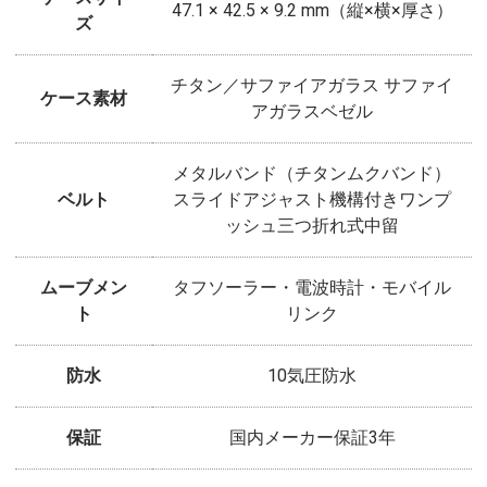
47.1 × 42.5 × 9.2 mm（縦×横×厚さ）
ズ
チタン／サファイアガラス サファイ
ケース素材
アガラスベゼル
メタルバンド（チタンムクバンド）
ベルト
スライドアジャスト機構付きワンプ
ッシュ三つ折れ式中留
ムーブメン
タフソーラー・電波時計・モバイル
ト
リンク
防水
10気圧防水
保証
国内メーカー保証3年