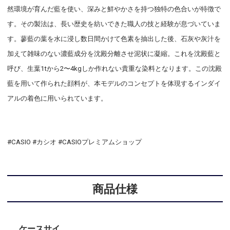
然環境が育んだ藍を使い、深みと鮮やかさを持つ独特の色合いが特徴で
す。その製法は、長い歴史を紡いできた職人の技と経験が息づいていま
す。蓼藍の葉を水に浸し数日間かけて色素を抽出した後、石灰や灰汁を
加えて雑味のない濃藍成分を沈殿分離させ泥状に凝縮。これを沈殿藍と
呼び、生葉1tから2〜4kgしか作れない貴重な染料となります。この沈殿
藍を用いて作られた顔料が、本モデルのコンセプトを体現するインダイ
アルの着色に用いられています。
#CASIO #カシオ #CASIOプレミアムショップ
商品仕様
ケースサイ