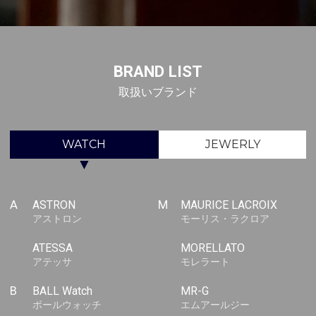
BRAND LIST
取扱いブランド
WATCH
JEWERLY
▼
A
ASTRON
M
MAURICE LACROIX
アストロン
モーリス・ラクロア
ATESSA
MORELLATO
アテッサ
モレラート
B
BALL Watch
MR-G
ボールウォッチ
エムアールジー