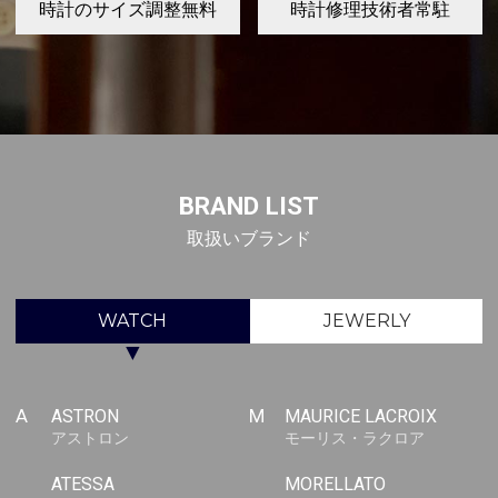
時計のサイズ調整無料
時計修理技術者常駐
BRAND LIST
取扱いブランド
WATCH
JEWERLY
▼
A
ASTRON
M
MAURICE LACROIX
アストロン
モーリス・ラクロア
ATESSA
MORELLATO