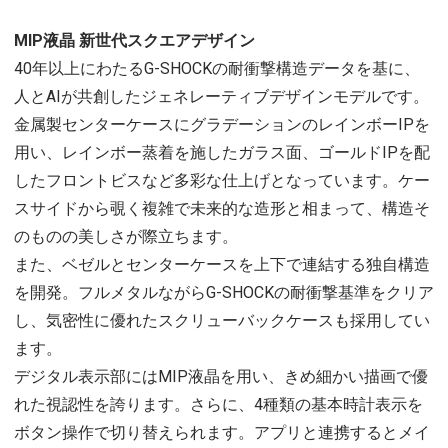
MIP液晶 新世代スクエアデザイン
40年以上にわたるG-SHOCKの耐衝撃構造データを基に、
人とAIが共創したジェネレーティブデザインモデルです。
金属製センターケースにグラデーションのレインボーIPを
用い、レインボー蒸着を施したガラス面、ゴールドIPを配
したフロントビスなど多彩な仕上げとなっています。ケー
スサイドから覗く複雑で未来的な造形と相まって、構造そ
のものの美しさが際立ちます。
また、ベゼルとセンターケースを上下で連結する独自構造
を開発。フルメタルながらG-SHOCKの耐衝撃基準をクリア
し、気密性に優れたスクリューバックケースも採用してい
ます。
デジタル表示部にはMIP液晶を用い、きめ細かい描画で優
れた視認性を誇ります。さらに、4種類の基本時計表示を
ボタン操作で切り替えられます。アプリと連携するとメイ