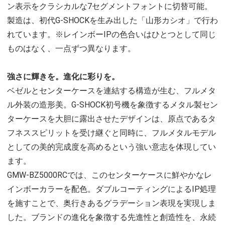
ン表示をクラシカルな7セグメントフォントに切替可能。
製造は、初代G-SHOCKを生み出した「山形カシオ」で行わ
れています。※レインボーIPの色合いはひとつとして同じ
ものはなく、一点ずつ異なります。
強さに輝きを。進化に彩りを。
ベゼルとセンターケースを連結する構造が生む、フルメタ
ル外装の造形美。G-SHOCK初号機を象徴するメタル製セン
ターケースを大胆に露出させたデザインは、原点であるタ
フネススピリットを受け継ぐと同時に、フルメタルモデル
としての美的完成度を高めるという強い意志を体現してい
ます。
GMW-BZ5000RCでは、このセンターケースに鮮やかなレ
インボーカラーを配色。ダブルコーティングによるIP処理
を施すことで、奥行きあるグラデーション表現を実現しま
した。ブランドの進化を象徴する先進性と創造性を、永続