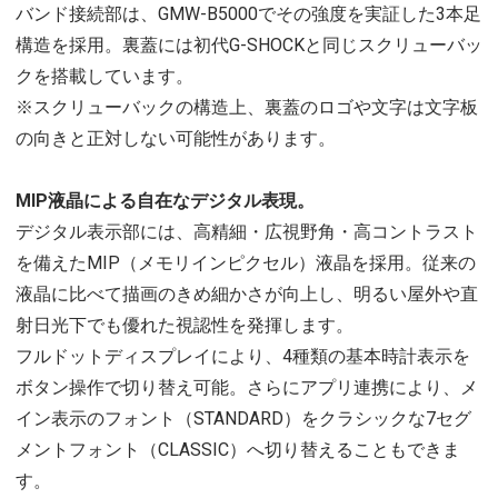
バンド接続部は、GMW-B5000でその強度を実証した3本足
構造を採用。裏蓋には初代G-SHOCKと同じスクリューバッ
クを搭載しています。
※スクリューバックの構造上、裏蓋のロゴや文字は文字板
の向きと正対しない可能性があります。
MIP液晶による自在なデジタル表現。
デジタル表示部には、高精細・広視野角・高コントラスト
を備えたMIP（メモリインピクセル）液晶を採用。従来の
液晶に比べて描画のきめ細かさが向上し、明るい屋外や直
射日光下でも優れた視認性を発揮します。
フルドットディスプレイにより、4種類の基本時計表示を
ボタン操作で切り替え可能。さらにアプリ連携により、メ
イン表示のフォント（STANDARD）をクラシックな7セグ
メントフォント（CLASSIC）へ切り替えることもできま
す。