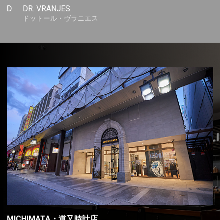
D
DR. VRANJES
ドットール・ヴラニエス
MICHIMATA・道又時計店