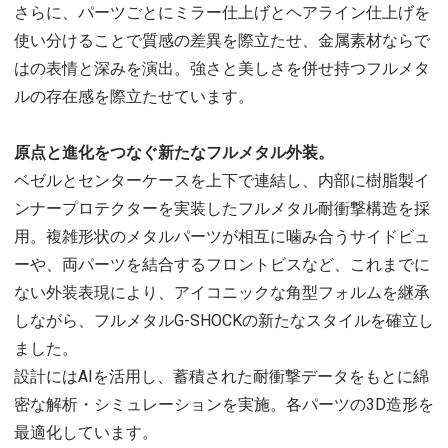
さらに、パーツごとにミラー仕上げとヘアライン仕上げを
使い分けることで質感の差異を際立たせ、金属素材ならで
はの表情と深みを演出。強さと美しさを併せ持つフルメタ
ルの存在感を際立たせています。
原点と進化をつなぐ新たなフルメタル外装。
ベゼルとセンターケースを上下で連結し、内部に樹脂製イ
ンナープロテクターを実装したフルメタル耐衝撃構造を採
用。複雑形状のメタルパーツが相互に噛み合うサイドビュ
ーや、両パーツを結合するフロントビスなど、これまでに
ない外装表現により、アイコニックな角型フォルムを継承
しながら、フルメタルG-SHOCKの新たなスタイルを確立し
ました。
設計にはAIを活用し、蓄積された耐衝撃データをもとに綿
密な解析・シミュレーションを実施。各パーツの3D造形を
最適化しています。