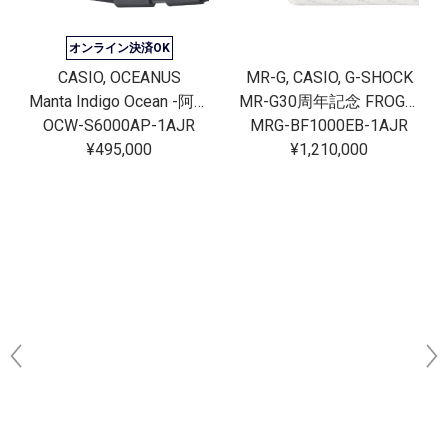
オンライン決済OK
CASIO, OCEANUS
MR-G, CASIO, G-SHOCK
Manta Indigo Ocean -阿波藍-
MR-G30周年記念 FROGMAN[完売]
OCW-S6000AP-1AJR
MRG-BF1000EB-1AJR
¥495,000
¥1,210,000