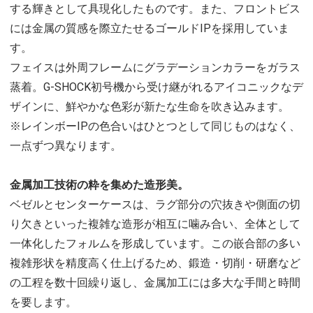
する輝きとして具現化したものです。また、フロントビス
には金属の質感を際立たせるゴールドIPを採用していま
す。
フェイスは外周フレームにグラデーションカラーをガラス
蒸着。G-SHOCK初号機から受け継がれるアイコニックなデ
ザインに、鮮やかな色彩が新たな生命を吹き込みます。
※レインボーIPの色合いはひとつとして同じものはなく、
一点ずつ異なります。
金属加工技術の粋を集めた造形美。
ベゼルとセンターケースは、ラグ部分の穴抜きや側面の切
り欠きといった複雑な造形が相互に噛み合い、全体として
一体化したフォルムを形成しています。この嵌合部の多い
複雑形状を精度高く仕上げるため、鍛造・切削・研磨など
の工程を数十回繰り返し、金属加工には多大な手間と時間
を要します。