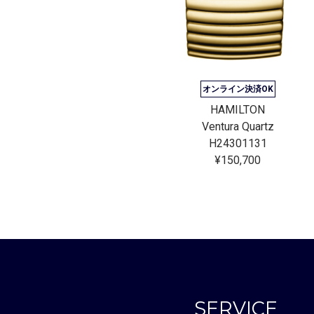
ン決済OK
オンライン決済OK
ILTON
HAMILTON
Khaki Field Expedition Mechanical Auto 41mm
Ventura Quartz
315130
H24301131
2,600
¥150,700
SERVICE