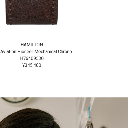
オンライ
HAMILTON
HAMI
Khaki Aviation Pioneer Mechanical Chrono 40mm
Khaki Field Mu
H76409530
H706
¥345,400
¥166