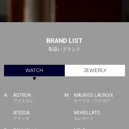
BRAND LIST
取扱いブランド
WATCH
JEWERLY
▼
A
ASTRON
M
MAURICE LACROIX
アストロン
モーリス・ラクロア
ATESSA
MORELLATO
アテッサ
モレラート