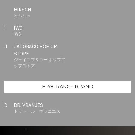
HIRSCH
ヒルシュ
I
IWC
IWC
J
JACOB&CO POP UP
STORE
ジェイコブ＆コー ポップア
ップストア
FRAGRANCE BRAND
D
DR. VRANJES
ドットール・ヴラニエス