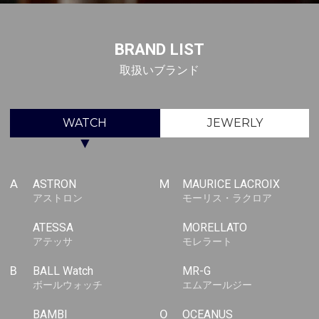
BRAND LIST
取扱いブランド
WATCH
JEWERLY
▼
A
ASTRON
M
MAURICE LACROIX
アストロン
モーリス・ラクロア
ATESSA
MORELLATO
アテッサ
モレラート
B
BALL Watch
MR-G
ボールウォッチ
エムアールジー
BAMBI
O
OCEANUS