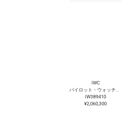
IWC
パイロット・ウォッチ・クロノグラフ 41 “プティ・プランス”
IW389410
¥2,060,300