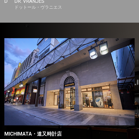
D
DR. VRANJES
ドットール・ヴラニエス
MICHIMATA・道又時計店