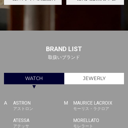
BRAND LIST
取扱いブランド
WATCH
JEWERLY
▼
A
ASTRON
M
MAURICE LACROIX
アストロン
モーリス・ラクロア
ATESSA
MORELLATO
アテッサ
モレラート