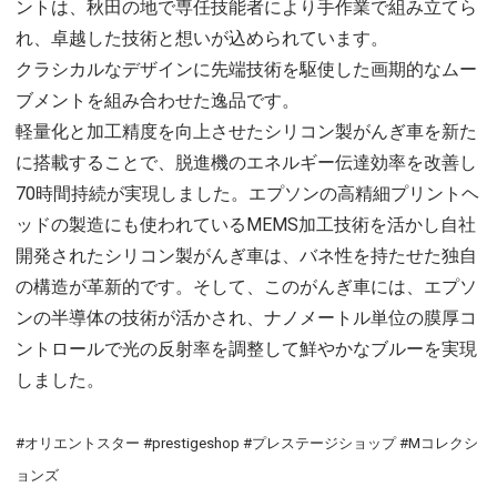
ントは、秋田の地で専任技能者により手作業で組み立てら
れ、卓越した技術と想いが込められています。
クラシカルなデザインに先端技術を駆使した画期的なムー
ブメントを組み合わせた逸品です。
軽量化と加工精度を向上させたシリコン製がんぎ車を新た
に搭載することで、脱進機のエネルギー伝達効率を改善し
70時間持続が実現しました。エプソンの高精細プリントヘ
ッドの製造にも使われているMEMS加工技術を活かし自社
開発されたシリコン製がんぎ車は、バネ性を持たせた独自
の構造が革新的です。そして、このがんぎ車には、エプソ
ンの半導体の技術が活かされ、ナノメートル単位の膜厚コ
ントロールで光の反射率を調整して鮮やかなブルーを実現
しました。
#オリエントスター #prestigeshop #プレステージショップ #Mコレクシ
ョンズ