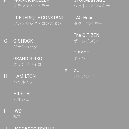
F
FRANCK MULLER
STURMANSKIE
フランク・ミュラー
シュトルマンスキー
FREDERIQUE CONSTANT
T
TAG Heuer
フレデリック・コンスタン
タグ・ホイヤー
ト
The CITIZEN
G
G-SHOCK
ザ・シチズン
ジーショック
TISSOT
GRAND SEIKO
ティソ
グランドセイコー
X
XC
H
HAMILTON
クロスシー
ハミルトン
HIRSCH
ヒルシュ
I
IWC
IWC
J
JACOB&CO POP UP