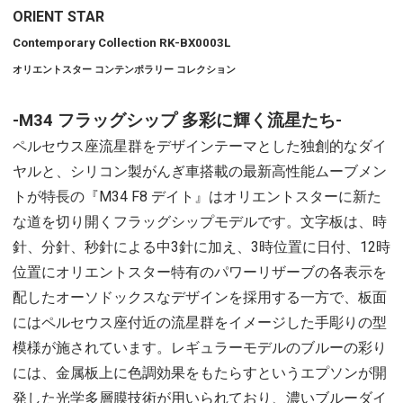
ORIENT STAR
Contemporary Collection RK-BX0003L
オリエントスター コンテンポラリー コレクション
-M34 フラッグシップ 多彩に輝く流星たち-
ペルセウス座流星群をデザインテーマとした独創的なダイ
ヤルと、シリコン製がんぎ車搭載の最新高性能ムーブメン
トが特長の『M34 F8 デイト』はオリエントスターに新た
な道を切り開くフラッグシップモデルです。文字板は、時
針、分針、秒針による中3針に加え、3時位置に日付、12時
位置にオリエントスター特有のパワーリザーブの各表示を
配したオーソドックスなデザインを採用する一方で、板面
にはペルセウス座付近の流星群をイメージした手彫りの型
模様が施されています。レギュラーモデルのブルーの彩り
には、金属板上に色調効果をもたらすというエプソンが開
発した光学多層膜技術が用いられており、濃いブルーダイ