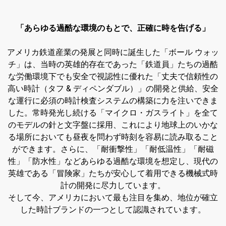
「あらゆる過酷な環境のもとで、正確に時を告げる」
アメリカ鉄道産業の発展と同時に誕生した「ボール ウォッ
チ」は、当時の英雄的存在であった「鉄道員」たちの過酷
な労働環境下でも安全で視認性に優れた「丈夫で信頼性の
高い時計（タフ & ディペンダブル）」の開発と供給、安全
な運行に必須の時計検査システムの構築に力を注いできま
した。常時発光し続ける「マイクロ・ガスライト」を全て
のモデルの針と文字盤に採用、これにより地球上のいかな
る場所においても昼夜を問わず時刻を容易に読み取ること
ができます。さらに、「耐衝撃性」「耐低温性」「耐磁
性」「防水性」などあらゆる過酷な環境を想定し、現代の
英雄である「冒険家」たちが安心して着用できる機械式時
計の開発に尽力しています。
そして今、アメリカにおいて最も注目を集め、地位が確立
した時計ブランドの一つとして認識されています。