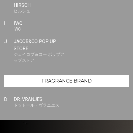
HIRSCH
ヒルシュ
I
IWC
IWC
J
JACOB&CO POP UP
STORE
ジェイコブ＆コー ポップア
ップストア
FRAGRANCE BRAND
D
DR. VRANJES
ドットール・ヴラニエス