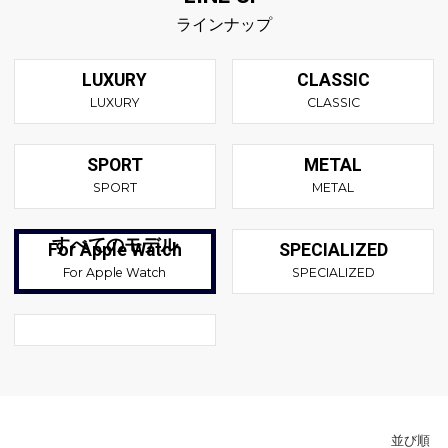
ラインナップ
LUXURY
CLASSIC
LUXURY
CLASSIC
SPORT
METAL
SPORT
METAL
すべてのモデル
For Apple Watch
SPECIALIZED
For Apple Watch
SPECIALIZED
並び順