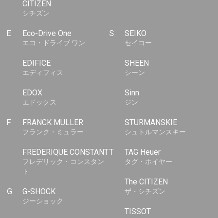
CITIZEN
シチズン
E
Eco-Drive One
S
SEIKO
エコ・ドライブ ワン
セイコー
EDIFICE
SHEEN
エディフィス
シーン
EDOX
Sinn
エドックス
ジン
F
FRANCK MULLER
STURMANSKIE
フランク・ミュラー
シュトルマンスキー
FREDERIQUE CONSTANT
T
TAG Heuer
フレデリック・コンスタン
タグ・ホイヤー
ト
The CITIZEN
G
G-SHOCK
ザ・シチズン
ジーショック
TISSOT