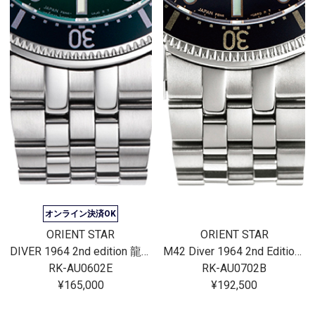
オンライン決済OK
ORIENT STAR
ORIENT STAR
DIVER 1964 2nd edition 龍泉洞
M42 Diver 1964 2nd Edition F6 Date 200ｍ Titanium Limited
RK-AU0602E
RK-AU0702B
¥165,000
¥192,500