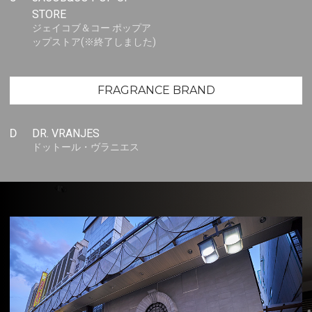
STORE
ジェイコブ＆コー ポップア
ップストア(※終了しました)
FRAGRANCE BRAND
D
DR. VRANJES
ドットール・ヴラニエス