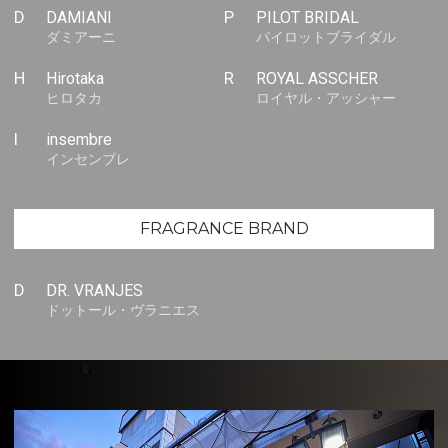
D
DAMIANI
P
PILOT BRIDAL
ダミアーニ
パイロットブライダル
H
Hirotaka
R
ROYAL ASSCHER
ヒロタカ
ロイヤル・アッシャー
I
insembre
インセンブレ
FRAGRANCE BRAND
D
DR. VRANJES
ドットール・ヴラニエス