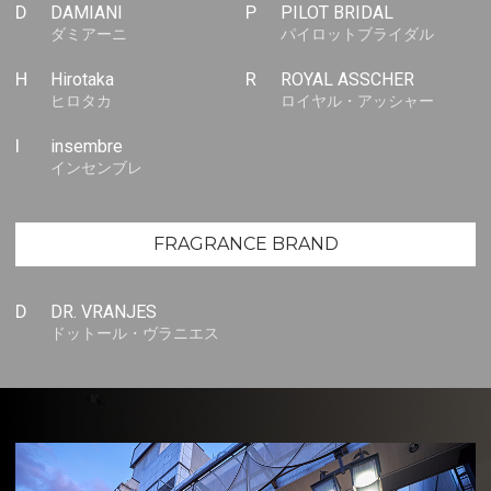
D
DAMIANI
P
PILOT BRIDAL
ダミアーニ
パイロットブライダル
H
Hirotaka
R
ROYAL ASSCHER
ヒロタカ
ロイヤル・アッシャー
I
insembre
インセンブレ
FRAGRANCE BRAND
D
DR. VRANJES
ドットール・ヴラニエス