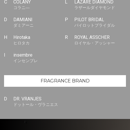
C
COLANY
L
LAZARE DIAMOND
コラニ―
ラザールダイヤモンド
D
DAMIANI
P
PILOT BRIDAL
ダミアーニ
パイロットブライダル
H
Hirotaka
R
ROYAL ASSCHER
ヒロタカ
ロイヤル・アッシャー
I
insembre
インセンブレ
FRAGRANCE BRAND
D
DR. VRANJES
ドットール・ヴラニエス