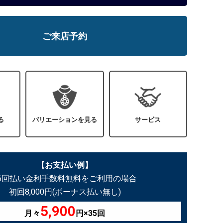
ご来店予約
る
バリエーションを見る
サービス
【お支払い例】
36回払い金利手数料無料をご利用の場合
初回8,000円(ボーナス払い無し)
5,900
月々
円×35回