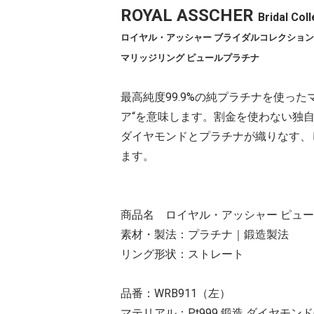
ROYAL ASSCHER
Bridal Co
ロイヤル・アッシャー ブライダルコレクション
マリッジリング ピュールプラチナ
最高純度99.9%の純プラチナを使っ
ア“を意味します。割金を使わない独
ダイヤモンドとプラチナが織りなす、
ます。
商品名 ロイヤル・アッシャー ピュ
素材・製法：プラチナ｜鍛造製法
リング形状：ストレート
品番：WRB911（左）
マテリアル：Pt999 鍛造 ダイヤモンド(G