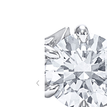
 ASSCHER
ブライダルコレクション エンゲージペンダント
A203
3,200