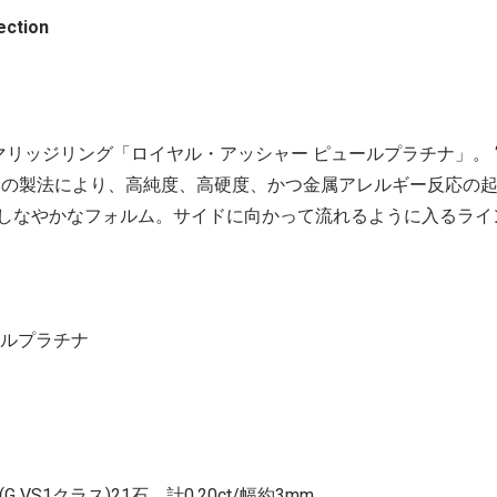
llection
たマリッジリング「ロイヤル・アッシャー ピュールプラチナ」。 
自の製法により、高純度、高硬度、かつ金属アレルギー反応の
しなやかなフォルム。サイドに向かって流れるように入るライ
ールプラチナ
 VS1クラス)21石 計0.20ct/幅約3mm