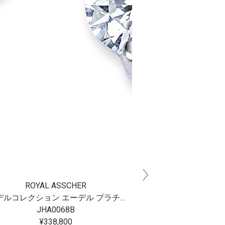
ROYAL ASSCHER
ROYAL 
エーデルコレクション エーデル プラチナ ダイヤモンドピアス
JHA0068B
JHA0
¥338,800
¥187