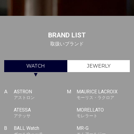
BRAND LIST
取扱いブランド
WATCH
JEWERLY
▼
A
ASTRON
M
MAURICE LACROIX
アストロン
モーリス・ラクロア
ATESSA
MORELLATO
アテッサ
モレラート
B
BALL Watch
MR-G