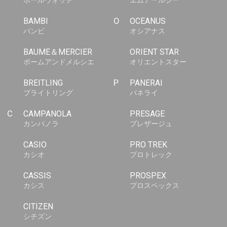
ボールウォッチ
エムアールジー
BAMBI
O
OCEANUS
バンビ
オシアナス
BAUME＆MERCIER
ORIENT STAR
ボームアンドメルシエ
オリエントスター
BREITLING
P
PANERAI
ブライトリング
パネライ
C
CAMPANOLA
PRESAGE
カンパノラ
プレザージュ
CASIO
PRO TREK
カシオ
プロトレック
CASSIS
PROSPEX
カシス
プロスペックス
CITIZEN
シチズン